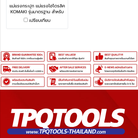
านผู้ผลิต KMK-G0204
แม่แรงกระปุก แม่แรงไฮโดรลิค
KOMAKI รุ่นมาตรฐาน สำหรับ
งานอุตสาหกรรมทั่วไป
เปรียบเทียบ