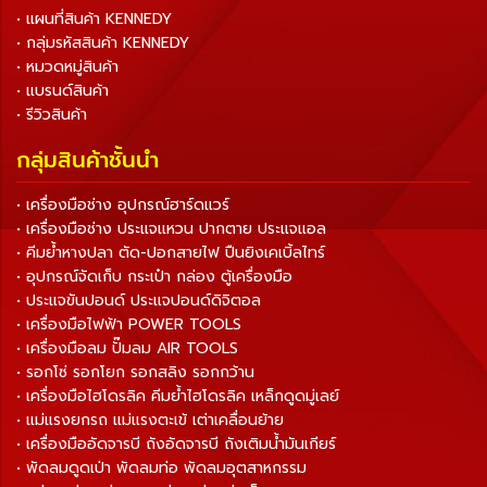
• แผนที่สินค้า KENNEDY
• กลุ่มรหัสสินค้า KENNEDY
• หมวดหมู่สินค้า
• แบรนด์สินค้า
• รีวิวสินค้า
กลุ่มสินค้าชั้นนำ
• เครื่องมือช่าง อุปกรณ์ฮาร์ดแวร์
• เครื่องมือช่าง ประแจแหวน ปากตาย ประแจแอล
• คีมย้ำหางปลา ตัด-ปอกสายไฟ ปืนยิงเคเบิ้ลไทร์
• อุปกรณ์จัดเก็บ กระเป๋า กล่อง ตู้เครื่องมือ
• ประแจขันปอนด์ ประแจปอนด์ดิจิตอล
• เครื่องมือไฟฟ้า POWER TOOLS
• เครื่องมือลม ปั๊มลม AIR TOOLS
• รอกโซ่ รอกโยก รอกสลิง รอกกว้าน
• เครื่องมือไฮโดรลิค คีมย้ำไฮโดรลิค เหล็กดูดมู่เลย์
• แม่แรงยกรถ แม่แรงตะเข้ เต่าเคลื่อนย้าย
• เครื่องมืออัดจารบี ถังอัดจารบี ถังเติมน้ำมันเกียร์
• พัดลมดูดเป่า พัดลมท่อ พัดลมอุตสาหกรรม