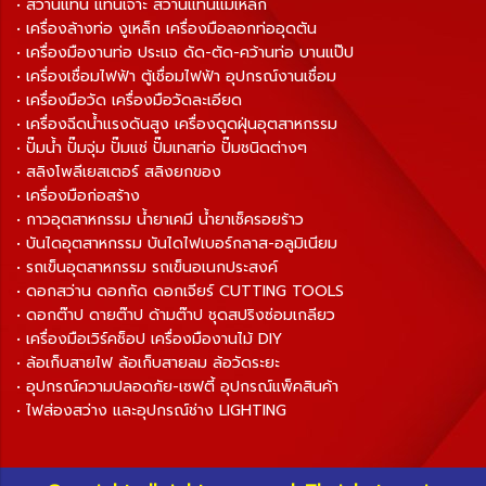
• สว่านแท่น แท่นเจาะ สว่านแท่นแม่เหล็ก
• เครื่องล้างท่อ งูเหล็ก เครื่องมือลอกท่ออุดตัน
• เครื่องมืองานท่อ ประแจ ดัด-ตัด-คว้านท่อ บานแป๊ป
• เครื่องเชื่อมไฟฟ้า ตู้เชื่อมไฟฟ้า อุปกรณ์งานเชื่อม
• เครื่องมือวัด เครื่องมือวัดละเอียด
• เครื่องฉีดน้ำแรงดันสูง เครื่องดูดฝุ่นอุตสาหกรรม
• ปั๊มน้ำ ปั๊มจุ่ม ปั๊มแช่ ปั๊มเทสท่อ ปั๊มชนิดต่างๆ
• สลิงโพลีเยสเตอร์ สลิงยกของ
• เครื่องมือก่อสร้าง
• กาวอุตสาหกรรม น้ำยาเคมี น้ำยาเช็ครอยร้าว
• บันไดอุตสาหกรรม บันไดไฟเบอร์กลาส-อลูมิเนียม
• รถเข็นอุตสาหกรรม รถเข็นอเนกประสงค์
• ดอกสว่าน ดอกกัด ดอกเจียร์ CUTTING TOOLS
• ดอกต๊าป ดายต๊าป ด้ามต๊าป ชุดสปริงซ่อมเกลียว
• เครื่องมือเวิร์คช็อป เครื่องมืองานไม้ DIY
• ล้อเก็บสายไฟ ล้อเก็บสายลม ล้อวัดระยะ
• อุปกรณ์ความปลอดภัย-เซฟตี้ อุปกรณ์แพ็คสินค้า
• ไฟส่องสว่าง และอุปกรณ์ช่าง LIGHTING