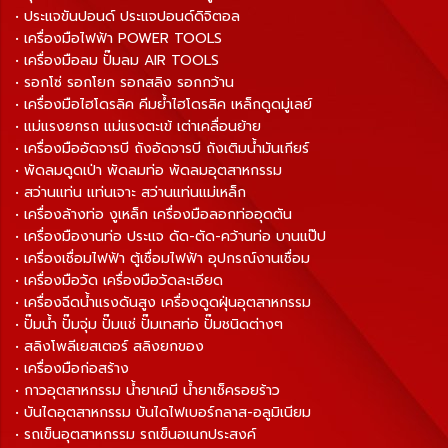
• ประแจขันปอนด์ ประแจปอนด์ดิจิตอล
• เครื่องมือไฟฟ้า POWER TOOLS
• เครื่องมือลม ปั๊มลม AIR TOOLS
• รอกโซ่ รอกโยก รอกสลิง รอกกว้าน
• เครื่องมือไฮโดรลิค คีมย้ำไฮโดรลิค เหล็กดูดมู่เลย์
• แม่แรงยกรถ แม่แรงตะเข้ เต่าเคลื่อนย้าย
• เครื่องมืออัดจารบี ถังอัดจารบี ถังเติมน้ำมันเกียร์
• พัดลมดูดเป่า พัดลมท่อ พัดลมอุตสาหกรรม
• สว่านแท่น แท่นเจาะ สว่านแท่นแม่เหล็ก
• เครื่องล้างท่อ งูเหล็ก เครื่องมือลอกท่ออุดตัน
• เครื่องมืองานท่อ ประแจ ดัด-ตัด-คว้านท่อ บานแป๊ป
• เครื่องเชื่อมไฟฟ้า ตู้เชื่อมไฟฟ้า อุปกรณ์งานเชื่อม
• เครื่องมือวัด เครื่องมือวัดละเอียด
• เครื่องฉีดน้ำแรงดันสูง เครื่องดูดฝุ่นอุตสาหกรรม
• ปั๊มน้ำ ปั๊มจุ่ม ปั๊มแช่ ปั๊มเทสท่อ ปั๊มชนิดต่างๆ
• สลิงโพลีเยสเตอร์ สลิงยกของ
• เครื่องมือก่อสร้าง
• กาวอุตสาหกรรม น้ำยาเคมี น้ำยาเช็ครอยร้าว
• บันไดอุตสาหกรรม บันไดไฟเบอร์กลาส-อลูมิเนียม
• รถเข็นอุตสาหกรรม รถเข็นอเนกประสงค์