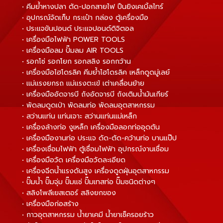
• คีมย้ำหางปลา ตัด-ปอกสายไฟ ปืนยิงเคเบิ้ลไทร์
• อุปกรณ์จัดเก็บ กระเป๋า กล่อง ตู้เครื่องมือ
• ประแจขันปอนด์ ประแจปอนด์ดิจิตอล
• เครื่องมือไฟฟ้า POWER TOOLS
• เครื่องมือลม ปั๊มลม AIR TOOLS
• รอกโซ่ รอกโยก รอกสลิง รอกกว้าน
• เครื่องมือไฮโดรลิค คีมย้ำไฮโดรลิค เหล็กดูดมู่เลย์
• แม่แรงยกรถ แม่แรงตะเข้ เต่าเคลื่อนย้าย
• เครื่องมืออัดจารบี ถังอัดจารบี ถังเติมน้ำมันเกียร์
• พัดลมดูดเป่า พัดลมท่อ พัดลมอุตสาหกรรม
• สว่านแท่น แท่นเจาะ สว่านแท่นแม่เหล็ก
• เครื่องล้างท่อ งูเหล็ก เครื่องมือลอกท่ออุดตัน
• เครื่องมืองานท่อ ประแจ ดัด-ตัด-คว้านท่อ บานแป๊ป
• เครื่องเชื่อมไฟฟ้า ตู้เชื่อมไฟฟ้า อุปกรณ์งานเชื่อม
• เครื่องมือวัด เครื่องมือวัดละเอียด
• เครื่องฉีดน้ำแรงดันสูง เครื่องดูดฝุ่นอุตสาหกรรม
• ปั๊มน้ำ ปั๊มจุ่ม ปั๊มแช่ ปั๊มเทสท่อ ปั๊มชนิดต่างๆ
• สลิงโพลีเยสเตอร์ สลิงยกของ
• เครื่องมือก่อสร้าง
• กาวอุตสาหกรรม น้ำยาเคมี น้ำยาเช็ครอยร้าว