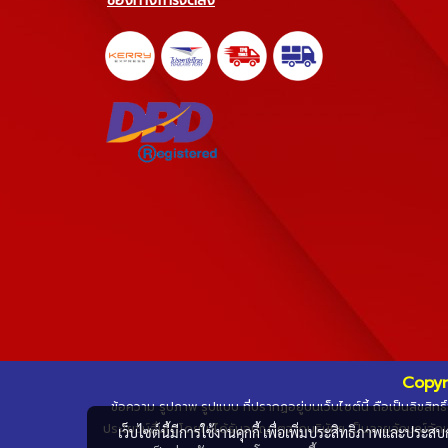
ช่องทางการจัดส่ง
Copyr
ข้อความ รูปภาพ รูปแบบ ที่ปรากฏอยู่บนเว็บไซต์นี้ ถือเป็นลิขสิ
ประโยชน์อื่นใดโดยไม่ได้รับอนุญาตจากบริษัทฯ เป็นลายลักษณ์อักษ
เว็บไซต์นี้มีการใช้งานคุกกี้ เพื่อเพิ่มประสิทธิภาพและประส