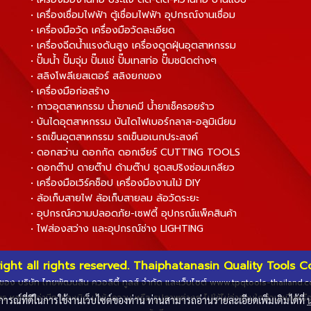
• เครื่องเชื่อมไฟฟ้า ตู้เชื่อมไฟฟ้า อุปกรณ์งานเชื่อม
• เครื่องมือวัด เครื่องมือวัดละเอียด
• เครื่องฉีดน้ำแรงดันสูง เครื่องดูดฝุ่นอุตสาหกรรม
• ปั๊มน้ำ ปั๊มจุ่ม ปั๊มแช่ ปั๊มเทสท่อ ปั๊มชนิดต่างๆ
• สลิงโพลีเยสเตอร์ สลิงยกของ
• เครื่องมือก่อสร้าง
• กาวอุตสาหกรรม น้ำยาเคมี น้ำยาเช็ครอยร้าว
• บันไดอุตสาหกรรม บันไดไฟเบอร์กลาส-อลูมิเนียม
• รถเข็นอุตสาหกรรม รถเข็นอเนกประสงค์
• ดอกสว่าน ดอกกัด ดอกเจียร์ CUTTING TOOLS
• ดอกต๊าป ดายต๊าป ด้ามต๊าป ชุดสปริงซ่อมเกลียว
• เครื่องมือเวิร์คช็อป เครื่องมืองานไม้ DIY
• ล้อเก็บสายไฟ ล้อเก็บสายลม ล้อวัดระยะ
• อุปกรณ์ความปลอดภัย-เซฟตี้ อุปกรณ์แพ็คสินค้า
• ไฟส่องสว่าง และอุปกรณ์ช่าง LIGHTING
ight all rights reserved. Thaiphatanasin Quality Tools Co.
ทธิ์ของ บริษัท ไทยพัฒนสิน ควอลิตี้ ทูลส์ จำกัด และเว็บไซต์ www.tpqtools-thailand
ร หากพบว่ามีการละเมิด นำข้อความ หรือ รูปภาพต่างๆ ไปใช้ไม่ว่าส่วนใดส่วนหนึ่งหร
บการณ์ที่ดีในการใช้งานเว็บไซต์ของท่าน ท่านสามารถอ่านรายละเอียดเพิ่มเติมได้ที่