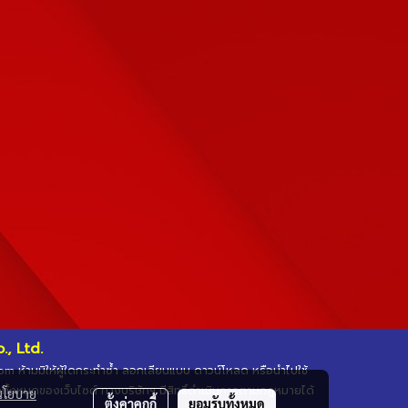
, Ltd.
.com ห้ามมิให้ผู้ใดกระทำซ้ำ ลอกเลียนแบบ ดาวน์โหลด หรือนำไปใช้
ือทั้งหมดของเว็บไซต์ ทางบริษัทฯ มีสิทธิ์ดำเนินการตามกฎหมายได้
นโยบาย
ตั้งค่าคุกกี้
ยอมรับทั้งหมด