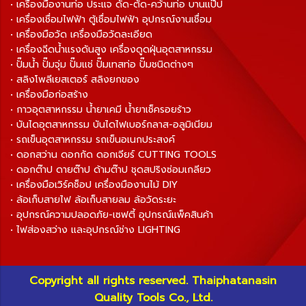
• เครื่องมืองานท่อ ประแจ ดัด-ตัด-คว้านท่อ บานแป๊ป
• เครื่องเชื่อมไฟฟ้า ตู้เชื่อมไฟฟ้า อุปกรณ์งานเชื่อม
• เครื่องมือวัด เครื่องมือวัดละเอียด
• เครื่องฉีดน้ำแรงดันสูง เครื่องดูดฝุ่นอุตสาหกรรม
• ปั๊มน้ำ ปั๊มจุ่ม ปั๊มแช่ ปั๊มเทสท่อ ปั๊มชนิดต่างๆ
• สลิงโพลีเยสเตอร์ สลิงยกของ
• เครื่องมือก่อสร้าง
• กาวอุตสาหกรรม น้ำยาเคมี น้ำยาเช็ครอยร้าว
• บันไดอุตสาหกรรม บันไดไฟเบอร์กลาส-อลูมิเนียม
• รถเข็นอุตสาหกรรม รถเข็นอเนกประสงค์
• ดอกสว่าน ดอกกัด ดอกเจียร์ CUTTING TOOLS
• ดอกต๊าป ดายต๊าป ด้ามต๊าป ชุดสปริงซ่อมเกลียว
• เครื่องมือเวิร์คช็อป เครื่องมืองานไม้ DIY
• ล้อเก็บสายไฟ ล้อเก็บสายลม ล้อวัดระยะ
• อุปกรณ์ความปลอดภัย-เซฟตี้ อุปกรณ์แพ็คสินค้า
• ไฟส่องสว่าง และอุปกรณ์ช่าง LIGHTING
Copyright all rights reserved. Thaiphatanasin
Quality Tools Co., Ltd.