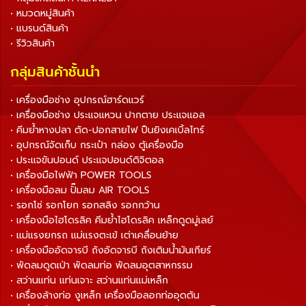
• หมวดหมู่สินค้า
• แบรนด์สินค้า
• รีวิวสินค้า
กลุ่มสินค้าชั้นนำ
• เครื่องมือช่าง อุปกรณ์ฮาร์ดแวร์
• เครื่องมือช่าง ประแจแหวน ปากตาย ประแจแอล
• คีมย้ำหางปลา ตัด-ปอกสายไฟ ปืนยิงเคเบิ้ลไทร์
• อุปกรณ์จัดเก็บ กระเป๋า กล่อง ตู้เครื่องมือ
• ประแจขันปอนด์ ประแจปอนด์ดิจิตอล
• เครื่องมือไฟฟ้า POWER TOOLS
• เครื่องมือลม ปั๊มลม AIR TOOLS
• รอกโซ่ รอกโยก รอกสลิง รอกกว้าน
• เครื่องมือไฮโดรลิค คีมย้ำไฮโดรลิค เหล็กดูดมู่เลย์
• แม่แรงยกรถ แม่แรงตะเข้ เต่าเคลื่อนย้าย
• เครื่องมืออัดจารบี ถังอัดจารบี ถังเติมน้ำมันเกียร์
• พัดลมดูดเป่า พัดลมท่อ พัดลมอุตสาหกรรม
• สว่านแท่น แท่นเจาะ สว่านแท่นแม่เหล็ก
• เครื่องล้างท่อ งูเหล็ก เครื่องมือลอกท่ออุดตัน