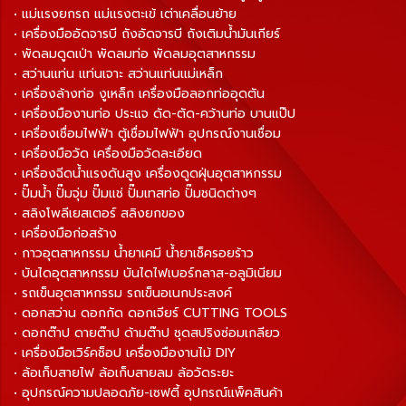
• แม่แรงยกรถ แม่แรงตะเข้ เต่าเคลื่อนย้าย
• เครื่องมืออัดจารบี ถังอัดจารบี ถังเติมน้ำมันเกียร์
• พัดลมดูดเป่า พัดลมท่อ พัดลมอุตสาหกรรม
• สว่านแท่น แท่นเจาะ สว่านแท่นแม่เหล็ก
• เครื่องล้างท่อ งูเหล็ก เครื่องมือลอกท่ออุดตัน
• เครื่องมืองานท่อ ประแจ ดัด-ตัด-คว้านท่อ บานแป๊ป
• เครื่องเชื่อมไฟฟ้า ตู้เชื่อมไฟฟ้า อุปกรณ์งานเชื่อม
• เครื่องมือวัด เครื่องมือวัดละเอียด
• เครื่องฉีดน้ำแรงดันสูง เครื่องดูดฝุ่นอุตสาหกรรม
• ปั๊มน้ำ ปั๊มจุ่ม ปั๊มแช่ ปั๊มเทสท่อ ปั๊มชนิดต่างๆ
• สลิงโพลีเยสเตอร์ สลิงยกของ
• เครื่องมือก่อสร้าง
• กาวอุตสาหกรรม น้ำยาเคมี น้ำยาเช็ครอยร้าว
• บันไดอุตสาหกรรม บันไดไฟเบอร์กลาส-อลูมิเนียม
• รถเข็นอุตสาหกรรม รถเข็นอเนกประสงค์
• ดอกสว่าน ดอกกัด ดอกเจียร์ CUTTING TOOLS
• ดอกต๊าป ดายต๊าป ด้ามต๊าป ชุดสปริงซ่อมเกลียว
• เครื่องมือเวิร์คช็อป เครื่องมืองานไม้ DIY
• ล้อเก็บสายไฟ ล้อเก็บสายลม ล้อวัดระยะ
• อุปกรณ์ความปลอดภัย-เซฟตี้ อุปกรณ์แพ็คสินค้า