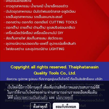
• เครื่องมือก่อสร้าง
• กาวอุตสาหกรรม น้ำยาเคมี น้ำยาเช็ครอยร้าว
• บันไดอุตสาหกรรม บันไดไฟเบอร์กลาส-อลูมิเนียม
• รถเข็นอุตสาหกรรม รถเข็นอเนกประสงค์
• ดอกสว่าน ดอกกัด ดอกเจียร์ CUTTING TOOLS
• ดอกต๊าป ดายต๊าป ด้ามต๊าป ชุดสปริงซ่อมเกลียว
• เครื่องมือเวิร์คช็อป เครื่องมืองานไม้ DIY
• ล้อเก็บสายไฟ ล้อเก็บสายลม ล้อวัดระยะ
• อุปกรณ์ความปลอดภัย-เซฟตี้ อุปกรณ์แพ็คสินค้า
• ไฟส่องสว่าง และอุปกรณ์ช่าง LIGHTING
Copyright all rights reserved. Thaiphatanasin
Quality Tools Co., Ltd.
ข้อความ รูปภาพ รูปแบบ ที่ปรากฏอยู่บนเว็บไซต์นี้ ถือเป็นลิขสิทธิ์ของ บริษัท
ไทยพัฒนสิน ควอลิตี้ ทูลส์ จำกัด และเว็บไซต์ www.tpqtools-thailand.com
เว็บไซต์นี้มีการใช้งานคุกกี้ เพื่อเพิ่มประสิทธิภาพและประสบการณ์ที่ดี
ห้ามมิให้ผู้ใดกระทำซ้ำ ลอกเลียนแบบ ดาวน์โหลด หรือนำไปใช้ประโยชน์อื่นใดโดย
ในการใช้งานเว็บไซต์ของท่าน ท่านสามารถอ่านรายละเอียดเพิ่มเติม
ไม่ได้รับอนุญาตจากบริษัทฯ เป็นลายลักษณ์อักษร หากพบว่ามีการละเมิด นำ
ได้ที่
นโยบายความเป็นส่วนตัว
และ
นโยบายคุกกี้
ข้อความ หรือ รูปภาพต่างๆ ไปใช้ไม่ว่าส่วนใดส่วนหนึ่งหรือทั้งหมดของเว็บไซต์
ทางบริษัทฯ มีสิทธิ์ดำเนินการตามกฎหมายได้ทันที
ตั้งค่าคุกกี้
ยอมรับทั้งหมด