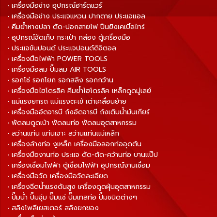
• เครื่องมือช่าง อุปกรณ์ฮาร์ดแวร์
• เครื่องมือช่าง ประแจแหวน ปากตาย ประแจแอล
• คีมย้ำหางปลา ตัด-ปอกสายไฟ ปืนยิงเคเบิ้ลไทร์
• อุปกรณ์จัดเก็บ กระเป๋า กล่อง ตู้เครื่องมือ
• ประแจขันปอนด์ ประแจปอนด์ดิจิตอล
• เครื่องมือไฟฟ้า POWER TOOLS
• เครื่องมือลม ปั๊มลม AIR TOOLS
• รอกโซ่ รอกโยก รอกสลิง รอกกว้าน
• เครื่องมือไฮโดรลิค คีมย้ำไฮโดรลิค เหล็กดูดมู่เลย์
• แม่แรงยกรถ แม่แรงตะเข้ เต่าเคลื่อนย้าย
• เครื่องมืออัดจารบี ถังอัดจารบี ถังเติมน้ำมันเกียร์
• พัดลมดูดเป่า พัดลมท่อ พัดลมอุตสาหกรรม
• สว่านแท่น แท่นเจาะ สว่านแท่นแม่เหล็ก
• เครื่องล้างท่อ งูเหล็ก เครื่องมือลอกท่ออุดตัน
• เครื่องมืองานท่อ ประแจ ดัด-ตัด-คว้านท่อ บานแป๊ป
• เครื่องเชื่อมไฟฟ้า ตู้เชื่อมไฟฟ้า อุปกรณ์งานเชื่อม
• เครื่องมือวัด เครื่องมือวัดละเอียด
• เครื่องฉีดน้ำแรงดันสูง เครื่องดูดฝุ่นอุตสาหกรรม
• ปั๊มน้ำ ปั๊มจุ่ม ปั๊มแช่ ปั๊มเทสท่อ ปั๊มชนิดต่างๆ
• สลิงโพลีเยสเตอร์ สลิงยกของ