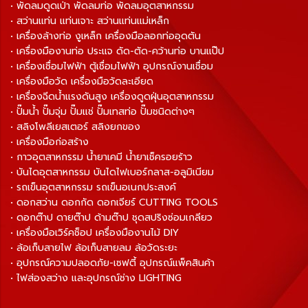
• พัดลมดูดเป่า พัดลมท่อ พัดลมอุตสาหกรรม
• สว่านแท่น แท่นเจาะ สว่านแท่นแม่เหล็ก
• เครื่องล้างท่อ งูเหล็ก เครื่องมือลอกท่ออุดตัน
• เครื่องมืองานท่อ ประแจ ดัด-ตัด-คว้านท่อ บานแป๊ป
• เครื่องเชื่อมไฟฟ้า ตู้เชื่อมไฟฟ้า อุปกรณ์งานเชื่อม
• เครื่องมือวัด เครื่องมือวัดละเอียด
• เครื่องฉีดน้ำแรงดันสูง เครื่องดูดฝุ่นอุตสาหกรรม
• ปั๊มน้ำ ปั๊มจุ่ม ปั๊มแช่ ปั๊มเทสท่อ ปั๊มชนิดต่างๆ
• สลิงโพลีเยสเตอร์ สลิงยกของ
• เครื่องมือก่อสร้าง
• กาวอุตสาหกรรม น้ำยาเคมี น้ำยาเช็ครอยร้าว
• บันไดอุตสาหกรรม บันไดไฟเบอร์กลาส-อลูมิเนียม
• รถเข็นอุตสาหกรรม รถเข็นอเนกประสงค์
• ดอกสว่าน ดอกกัด ดอกเจียร์ CUTTING TOOLS
• ดอกต๊าป ดายต๊าป ด้ามต๊าป ชุดสปริงซ่อมเกลียว
• เครื่องมือเวิร์คช็อป เครื่องมืองานไม้ DIY
• ล้อเก็บสายไฟ ล้อเก็บสายลม ล้อวัดระยะ
• อุปกรณ์ความปลอดภัย-เซฟตี้ อุปกรณ์แพ็คสินค้า
• ไฟส่องสว่าง และอุปกรณ์ช่าง LIGHTING