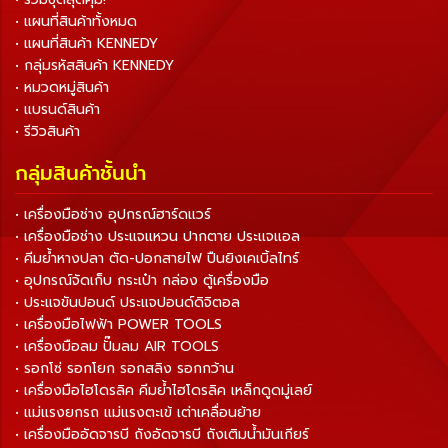
• แผนที่สินค้าทั้งหมด
• แผนที่สินค้า KENNEDY
• กลุ่มรหัสสินค้า KENNEDY
• หมวดหมู่สินค้า
• แบรนด์สินค้า
• รีวิวสินค้า
กลุ่มสินค้าชั้นนำ
• เครื่องมือช่าง อุปกรณ์ฮาร์ดแวร์
• เครื่องมือช่าง ประแจแหวน ปากตาย ประแจแอล
• คีมย้ำหางปลา ตัด-ปอกสายไฟ ปืนยิงเคเบิ้ลไทร์
• อุปกรณ์จัดเก็บ กระเป๋า กล่อง ตู้เครื่องมือ
• ประแจขันปอนด์ ประแจปอนด์ดิจิตอล
• เครื่องมือไฟฟ้า POWER TOOLS
• เครื่องมือลม ปั๊มลม AIR TOOLS
• รอกโซ่ รอกโยก รอกสลิง รอกกว้าน
• เครื่องมือไฮโดรลิค คีมย้ำไฮโดรลิค เหล็กดูดมู่เลย์
• แม่แรงยกรถ แม่แรงตะเข้ เต่าเคลื่อนย้าย
• เครื่องมืออัดจารบี ถังอัดจารบี ถังเติมน้ำมันเกียร์