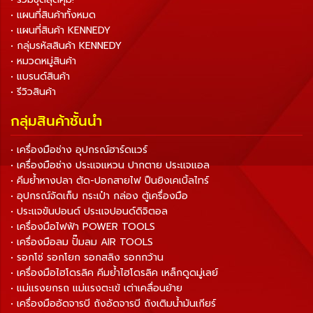
• แผนที่สินค้าทั้งหมด
• แผนที่สินค้า KENNEDY
• กลุ่มรหัสสินค้า KENNEDY
• หมวดหมู่สินค้า
• แบรนด์สินค้า
• รีวิวสินค้า
กลุ่มสินค้าชั้นนำ
• เครื่องมือช่าง อุปกรณ์ฮาร์ดแวร์
• เครื่องมือช่าง ประแจแหวน ปากตาย ประแจแอล
• คีมย้ำหางปลา ตัด-ปอกสายไฟ ปืนยิงเคเบิ้ลไทร์
• อุปกรณ์จัดเก็บ กระเป๋า กล่อง ตู้เครื่องมือ
• ประแจขันปอนด์ ประแจปอนด์ดิจิตอล
• เครื่องมือไฟฟ้า POWER TOOLS
• เครื่องมือลม ปั๊มลม AIR TOOLS
• รอกโซ่ รอกโยก รอกสลิง รอกกว้าน
• เครื่องมือไฮโดรลิค คีมย้ำไฮโดรลิค เหล็กดูดมู่เลย์
• แม่แรงยกรถ แม่แรงตะเข้ เต่าเคลื่อนย้าย
• เครื่องมืออัดจารบี ถังอัดจารบี ถังเติมน้ำมันเกียร์