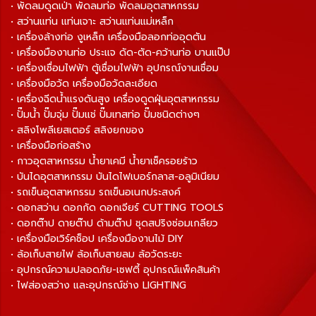
• พัดลมดูดเป่า พัดลมท่อ พัดลมอุตสาหกรรม
• สว่านแท่น แท่นเจาะ สว่านแท่นแม่เหล็ก
• เครื่องล้างท่อ งูเหล็ก เครื่องมือลอกท่ออุดตัน
• เครื่องมืองานท่อ ประแจ ดัด-ตัด-คว้านท่อ บานแป๊ป
• เครื่องเชื่อมไฟฟ้า ตู้เชื่อมไฟฟ้า อุปกรณ์งานเชื่อม
• เครื่องมือวัด เครื่องมือวัดละเอียด
• เครื่องฉีดน้ำแรงดันสูง เครื่องดูดฝุ่นอุตสาหกรรม
• ปั๊มน้ำ ปั๊มจุ่ม ปั๊มแช่ ปั๊มเทสท่อ ปั๊มชนิดต่างๆ
• สลิงโพลีเยสเตอร์ สลิงยกของ
• เครื่องมือก่อสร้าง
• กาวอุตสาหกรรม น้ำยาเคมี น้ำยาเช็ครอยร้าว
• บันไดอุตสาหกรรม บันไดไฟเบอร์กลาส-อลูมิเนียม
• รถเข็นอุตสาหกรรม รถเข็นอเนกประสงค์
• ดอกสว่าน ดอกกัด ดอกเจียร์ CUTTING TOOLS
• ดอกต๊าป ดายต๊าป ด้ามต๊าป ชุดสปริงซ่อมเกลียว
• เครื่องมือเวิร์คช็อป เครื่องมืองานไม้ DIY
• ล้อเก็บสายไฟ ล้อเก็บสายลม ล้อวัดระยะ
• อุปกรณ์ความปลอดภัย-เซฟตี้ อุปกรณ์แพ็คสินค้า
• ไฟส่องสว่าง และอุปกรณ์ช่าง LIGHTING