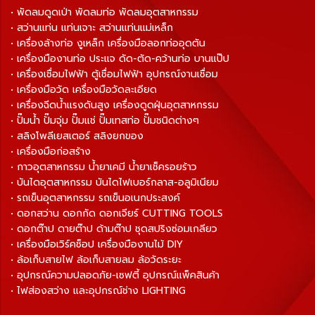
• พัดลมดูดเป่า พัดลมท่อ พัดลมอุตสาหกรรม
• สว่านแท่น แท่นเจาะ สว่านแท่นแม่เหล็ก
• เครื่องล้างท่อ งูเหล็ก เครื่องมือลอกท่ออุดตัน
• เครื่องมืองานท่อ ประแจ ดัด-ตัด-คว้านท่อ บานแป๊ป
• เครื่องเชื่อมไฟฟ้า ตู้เชื่อมไฟฟ้า อุปกรณ์งานเชื่อม
• เครื่องมือวัด เครื่องมือวัดละเอียด
• เครื่องฉีดน้ำแรงดันสูง เครื่องดูดฝุ่นอุตสาหกรรม
• ปั๊มน้ำ ปั๊มจุ่ม ปั๊มแช่ ปั๊มเทสท่อ ปั๊มชนิดต่างๆ
• สลิงโพลีเยสเตอร์ สลิงยกของ
• เครื่องมือก่อสร้าง
• กาวอุตสาหกรรม น้ำยาเคมี น้ำยาเช็ครอยร้าว
• บันไดอุตสาหกรรม บันไดไฟเบอร์กลาส-อลูมิเนียม
• รถเข็นอุตสาหกรรม รถเข็นอเนกประสงค์
• ดอกสว่าน ดอกกัด ดอกเจียร์ CUTTING TOOLS
• ดอกต๊าป ดายต๊าป ด้ามต๊าป ชุดสปริงซ่อมเกลียว
• เครื่องมือเวิร์คช็อป เครื่องมืองานไม้ DIY
• ล้อเก็บสายไฟ ล้อเก็บสายลม ล้อวัดระยะ
• อุปกรณ์ความปลอดภัย-เซฟตี้ อุปกรณ์แพ็คสินค้า
• ไฟส่องสว่าง และอุปกรณ์ช่าง LIGHTING