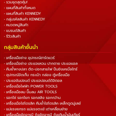
• รวมชุดสุดคุ้ม!
• แผนที่สินค้าทั้งหมด
• แผนที่สินค้า KENNEDY
• กลุ่มรหัสสินค้า KENNEDY
• หมวดหมู่สินค้า
• แบรนด์สินค้า
• รีวิวสินค้า
กลุ่มสินค้าชั้นนำ
• เครื่องมือช่าง อุปกรณ์ฮาร์ดแวร์
• เครื่องมือช่าง ประแจแหวน ปากตาย ประแจแอล
• คีมย้ำหางปลา ตัด-ปอกสายไฟ ปืนยิงเคเบิ้ลไทร์
• อุปกรณ์จัดเก็บ กระเป๋า กล่อง ตู้เครื่องมือ
• ประแจขันปอนด์ ประแจปอนด์ดิจิตอล
• เครื่องมือไฟฟ้า POWER TOOLS
• เครื่องมือลม ปั๊มลม AIR TOOLS
• รอกโซ่ รอกโยก รอกสลิง รอกกว้าน
• เครื่องมือไฮโดรลิค คีมย้ำไฮโดรลิค เหล็กดูดมู่เลย์
• แม่แรงยกรถ แม่แรงตะเข้ เต่าเคลื่อนย้าย
• เครื่องมืออัดจารบี ถังอัดจารบี ถังเติมน้ำมันเกียร์