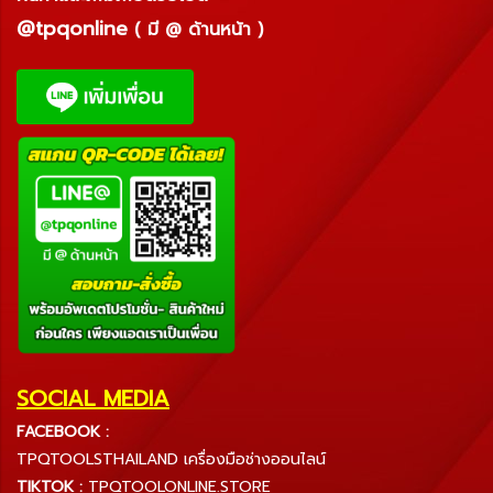
@tpqonline
( มี @ ด้านหน้า )
SOCIAL MEDIA
FACEBOOK :
TPQTOOLSTHAILAND เครื่องมือช่างออนไลน์
TIKTOK :
TPQTOOLONLINE.STORE