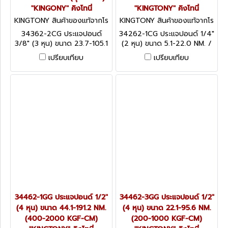
"KINGONY" คิงโทนี่
"KINGTONY" คิงโทนี่
KINGTONY สินค้าของแท้จากโร
KINGTONY สินค้าของแท้จากโร
งงานผู้ผลิต 34362-2CG
งงานผู้ผลิต 34262-1CG
34362-2CG ประแจปอนด์
34262-1CG ประแจปอนด์ 1/4"
3/8" (3 หุน) ขนาด 23.7-105.1
(2 หุน) ขนาด 5.1-22.0 NM. /
NM. / 15-80 FTLBS. (ฟุต
40-200 นิ้วปอนด์
เปรียบเทียบ
เปรียบเทียบ
ปอนด์) "KINGONY" คิงโทนี่
"KINGTONY" คิงโทนี่
34462-1GG ประแจปอนด์ 1/2"
34462-3GG ประแจปอนด์ 1/2"
(4 หุน) ขนาด 44.1-191.2 NM.
(4 หุน) ขนาด 22.1-95.6 NM.
(400-2000 KGF-CM)
(200-1000 KGF-CM)