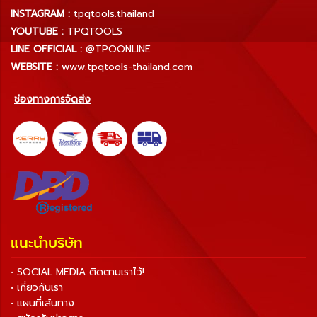
INSTAGRAM :
tpqtools.thailand
YOUTUBE :
TPQTOOLS
LINE OFFICIAL :
@TPQONLINE
WEBSITE :
www.tpqtools-thailand.com
ช่องทางการจัดส่ง
แนะนำบริษัท
• SOCIAL MEDIA ติดตามเราไว้!
• เกี่ยวกับเรา
• แผนที่เส้นทาง