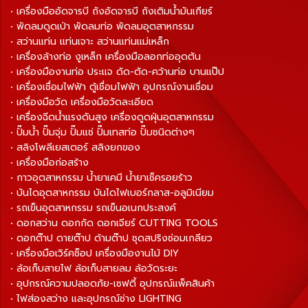
• เครื่องมืออัดจารบี ถังอัดจารบี ถังเติมน้ำมันเกียร์
• พัดลมดูดเป่า พัดลมท่อ พัดลมอุตสาหกรรม
• สว่านแท่น แท่นเจาะ สว่านแท่นแม่เหล็ก
• เครื่องล้างท่อ งูเหล็ก เครื่องมือลอกท่ออุดตัน
• เครื่องมืองานท่อ ประแจ ดัด-ตัด-คว้านท่อ บานแป๊ป
• เครื่องเชื่อมไฟฟ้า ตู้เชื่อมไฟฟ้า อุปกรณ์งานเชื่อม
• เครื่องมือวัด เครื่องมือวัดละเอียด
• เครื่องฉีดน้ำแรงดันสูง เครื่องดูดฝุ่นอุตสาหกรรม
• ปั๊มน้ำ ปั๊มจุ่ม ปั๊มแช่ ปั๊มเทสท่อ ปั๊มชนิดต่างๆ
• สลิงโพลีเยสเตอร์ สลิงยกของ
• เครื่องมือก่อสร้าง
• กาวอุตสาหกรรม น้ำยาเคมี น้ำยาเช็ครอยร้าว
• บันไดอุตสาหกรรม บันไดไฟเบอร์กลาส-อลูมิเนียม
• รถเข็นอุตสาหกรรม รถเข็นอเนกประสงค์
• ดอกสว่าน ดอกกัด ดอกเจียร์ CUTTING TOOLS
• ดอกต๊าป ดายต๊าป ด้ามต๊าป ชุดสปริงซ่อมเกลียว
• เครื่องมือเวิร์คช็อป เครื่องมืองานไม้ DIY
• ล้อเก็บสายไฟ ล้อเก็บสายลม ล้อวัดระยะ
• อุปกรณ์ความปลอดภัย-เซฟตี้ อุปกรณ์แพ็คสินค้า
• ไฟส่องสว่าง และอุปกรณ์ช่าง LIGHTING