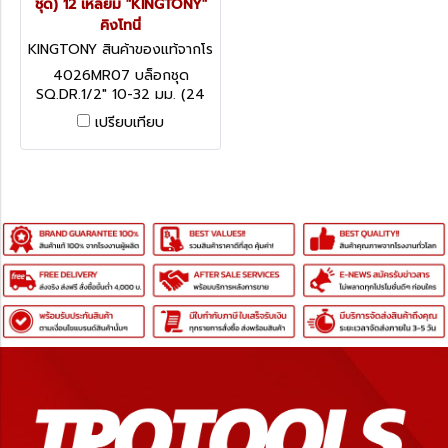
ชุด) 12 เหลี่ยม "KINGTONY"
คิงโทนี่
KINGTONY สินค้าของแท้จากโร
งงานผู้ผลิต 4026MR07
4026MR07 บล็อกชุด
SQ.DR.1/2" 10-32 มม. (24
ตัวชุด) 12 เหลี่ยม "KINGTONY"
เปรียบเทียบ
คิงโทนี่