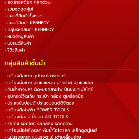
• ลดล้างสต็อค คลิกด่วน!
• รวมชุดสุดคุ้ม!
• แผนที่สินค้าทั้งหมด
• แผนที่สินค้า KENNEDY
• กลุ่มรหัสสินค้า KENNEDY
• หมวดหมู่สินค้า
• แบรนด์สินค้า
• รีวิวสินค้า
กลุ่มสินค้าชั้นนำ
• เครื่องมือช่าง อุปกรณ์ฮาร์ดแวร์
• เครื่องมือช่าง ประแจแหวน ปากตาย ประแจแอล
• คีมย้ำหางปลา ตัด-ปอกสายไฟ ปืนยิงเคเบิ้ลไทร์
• อุปกรณ์จัดเก็บ กระเป๋า กล่อง ตู้เครื่องมือ
• ประแจขันปอนด์ ประแจปอนด์ดิจิตอล
• เครื่องมือไฟฟ้า POWER TOOLS
• เครื่องมือลม ปั๊มลม AIR TOOLS
• รอกโซ่ รอกโยก รอกสลิง รอกกว้าน
• เครื่องมือไฮโดรลิค คีมย้ำไฮโดรลิค เหล็กดูดมู่เลย์
• แม่แรงยกรถ แม่แรงตะเข้ เต่าเคลื่อนย้าย