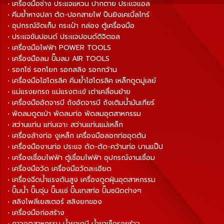
• เครื่องมือช่าง ประแจแหวน ปากตาย ประแจแอล
• คีมย้ำหางปลา ตัด-ปอกสายไฟ ปืนยิงเคเบิ้ลไทร์
• อุปกรณ์จัดเก็บ กระเป๋า กล่อง ตู้เครื่องมือ
• ประแจขันปอนด์ ประแจปอนด์ดิจิตอล
• เครื่องมือไฟฟ้า POWER TOOLS
• เครื่องมือลม ปั๊มลม AIR TOOLS
• รอกโซ่ รอกโยก รอกสลิง รอกกว้าน
• เครื่องมือไฮโดรลิค คีมย้ำไฮโดรลิค เหล็กดูดมู่เลย์
• แม่แรงยกรถ แม่แรงตะเข้ เต่าเคลื่อนย้าย
• เครื่องมืออัดจารบี ถังอัดจารบี ถังเติมน้ำมันเกียร์
• พัดลมดูดเป่า พัดลมท่อ พัดลมอุตสาหกรรม
• สว่านแท่น แท่นเจาะ สว่านแท่นแม่เหล็ก
• เครื่องล้างท่อ งูเหล็ก เครื่องมือลอกท่ออุดตัน
• เครื่องมืองานท่อ ประแจ ดัด-ตัด-คว้านท่อ บานแป๊ป
• เครื่องเชื่อมไฟฟ้า ตู้เชื่อมไฟฟ้า อุปกรณ์งานเชื่อม
• เครื่องมือวัด เครื่องมือวัดละเอียด
• เครื่องฉีดน้ำแรงดันสูง เครื่องดูดฝุ่นอุตสาหกรรม
• ปั๊มน้ำ ปั๊มจุ่ม ปั๊มแช่ ปั๊มเทสท่อ ปั๊มชนิดต่างๆ
• สลิงโพลีเยสเตอร์ สลิงยกของ
• เครื่องมือก่อสร้าง
• กาวอุตสาหกรรม น้ำยาเคมี น้ำยาเช็ครอยร้าว