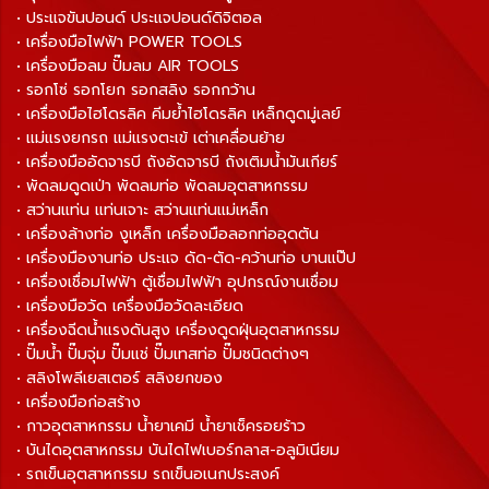
• ประแจขันปอนด์ ประแจปอนด์ดิจิตอล
• เครื่องมือไฟฟ้า POWER TOOLS
• เครื่องมือลม ปั๊มลม AIR TOOLS
• รอกโซ่ รอกโยก รอกสลิง รอกกว้าน
• เครื่องมือไฮโดรลิค คีมย้ำไฮโดรลิค เหล็กดูดมู่เลย์
• แม่แรงยกรถ แม่แรงตะเข้ เต่าเคลื่อนย้าย
• เครื่องมืออัดจารบี ถังอัดจารบี ถังเติมน้ำมันเกียร์
• พัดลมดูดเป่า พัดลมท่อ พัดลมอุตสาหกรรม
• สว่านแท่น แท่นเจาะ สว่านแท่นแม่เหล็ก
• เครื่องล้างท่อ งูเหล็ก เครื่องมือลอกท่ออุดตัน
• เครื่องมืองานท่อ ประแจ ดัด-ตัด-คว้านท่อ บานแป๊ป
• เครื่องเชื่อมไฟฟ้า ตู้เชื่อมไฟฟ้า อุปกรณ์งานเชื่อม
• เครื่องมือวัด เครื่องมือวัดละเอียด
• เครื่องฉีดน้ำแรงดันสูง เครื่องดูดฝุ่นอุตสาหกรรม
• ปั๊มน้ำ ปั๊มจุ่ม ปั๊มแช่ ปั๊มเทสท่อ ปั๊มชนิดต่างๆ
• สลิงโพลีเยสเตอร์ สลิงยกของ
• เครื่องมือก่อสร้าง
• กาวอุตสาหกรรม น้ำยาเคมี น้ำยาเช็ครอยร้าว
• บันไดอุตสาหกรรม บันไดไฟเบอร์กลาส-อลูมิเนียม
• รถเข็นอุตสาหกรรม รถเข็นอเนกประสงค์