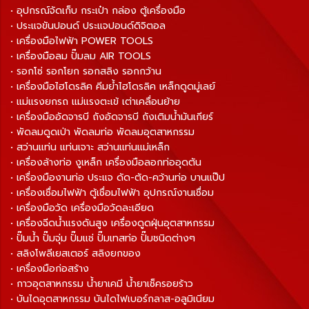
• อุปกรณ์จัดเก็บ กระเป๋า กล่อง ตู้เครื่องมือ
• ประแจขันปอนด์ ประแจปอนด์ดิจิตอล
• เครื่องมือไฟฟ้า POWER TOOLS
• เครื่องมือลม ปั๊มลม AIR TOOLS
• รอกโซ่ รอกโยก รอกสลิง รอกกว้าน
• เครื่องมือไฮโดรลิค คีมย้ำไฮโดรลิค เหล็กดูดมู่เลย์
• แม่แรงยกรถ แม่แรงตะเข้ เต่าเคลื่อนย้าย
• เครื่องมืออัดจารบี ถังอัดจารบี ถังเติมน้ำมันเกียร์
• พัดลมดูดเป่า พัดลมท่อ พัดลมอุตสาหกรรม
• สว่านแท่น แท่นเจาะ สว่านแท่นแม่เหล็ก
• เครื่องล้างท่อ งูเหล็ก เครื่องมือลอกท่ออุดตัน
• เครื่องมืองานท่อ ประแจ ดัด-ตัด-คว้านท่อ บานแป๊ป
• เครื่องเชื่อมไฟฟ้า ตู้เชื่อมไฟฟ้า อุปกรณ์งานเชื่อม
• เครื่องมือวัด เครื่องมือวัดละเอียด
• เครื่องฉีดน้ำแรงดันสูง เครื่องดูดฝุ่นอุตสาหกรรม
• ปั๊มน้ำ ปั๊มจุ่ม ปั๊มแช่ ปั๊มเทสท่อ ปั๊มชนิดต่างๆ
• สลิงโพลีเยสเตอร์ สลิงยกของ
• เครื่องมือก่อสร้าง
• กาวอุตสาหกรรม น้ำยาเคมี น้ำยาเช็ครอยร้าว
• บันไดอุตสาหกรรม บันไดไฟเบอร์กลาส-อลูมิเนียม