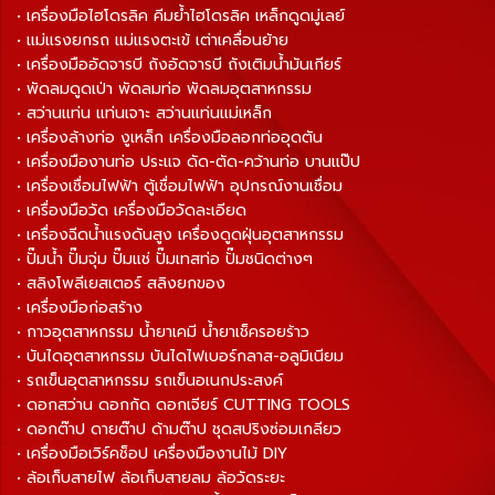
• เครื่องมือไฮโดรลิค คีมย้ำไฮโดรลิค เหล็กดูดมู่เลย์
• แม่แรงยกรถ แม่แรงตะเข้ เต่าเคลื่อนย้าย
• เครื่องมืออัดจารบี ถังอัดจารบี ถังเติมน้ำมันเกียร์
• พัดลมดูดเป่า พัดลมท่อ พัดลมอุตสาหกรรม
• สว่านแท่น แท่นเจาะ สว่านแท่นแม่เหล็ก
• เครื่องล้างท่อ งูเหล็ก เครื่องมือลอกท่ออุดตัน
• เครื่องมืองานท่อ ประแจ ดัด-ตัด-คว้านท่อ บานแป๊ป
• เครื่องเชื่อมไฟฟ้า ตู้เชื่อมไฟฟ้า อุปกรณ์งานเชื่อม
• เครื่องมือวัด เครื่องมือวัดละเอียด
• เครื่องฉีดน้ำแรงดันสูง เครื่องดูดฝุ่นอุตสาหกรรม
• ปั๊มน้ำ ปั๊มจุ่ม ปั๊มแช่ ปั๊มเทสท่อ ปั๊มชนิดต่างๆ
• สลิงโพลีเยสเตอร์ สลิงยกของ
• เครื่องมือก่อสร้าง
• กาวอุตสาหกรรม น้ำยาเคมี น้ำยาเช็ครอยร้าว
• บันไดอุตสาหกรรม บันไดไฟเบอร์กลาส-อลูมิเนียม
• รถเข็นอุตสาหกรรม รถเข็นอเนกประสงค์
• ดอกสว่าน ดอกกัด ดอกเจียร์ CUTTING TOOLS
• ดอกต๊าป ดายต๊าป ด้ามต๊าป ชุดสปริงซ่อมเกลียว
• เครื่องมือเวิร์คช็อป เครื่องมืองานไม้ DIY
• ล้อเก็บสายไฟ ล้อเก็บสายลม ล้อวัดระยะ