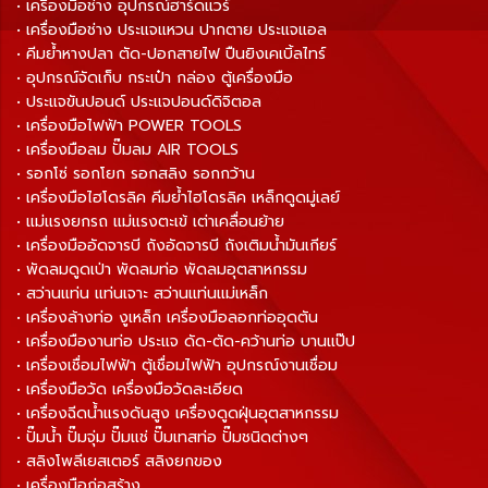
• เครื่องมือช่าง อุปกรณ์ฮาร์ดแวร์
• เครื่องมือช่าง ประแจแหวน ปากตาย ประแจแอล
• คีมย้ำหางปลา ตัด-ปอกสายไฟ ปืนยิงเคเบิ้ลไทร์
• อุปกรณ์จัดเก็บ กระเป๋า กล่อง ตู้เครื่องมือ
• ประแจขันปอนด์ ประแจปอนด์ดิจิตอล
• เครื่องมือไฟฟ้า POWER TOOLS
• เครื่องมือลม ปั๊มลม AIR TOOLS
• รอกโซ่ รอกโยก รอกสลิง รอกกว้าน
• เครื่องมือไฮโดรลิค คีมย้ำไฮโดรลิค เหล็กดูดมู่เลย์
• แม่แรงยกรถ แม่แรงตะเข้ เต่าเคลื่อนย้าย
• เครื่องมืออัดจารบี ถังอัดจารบี ถังเติมน้ำมันเกียร์
• พัดลมดูดเป่า พัดลมท่อ พัดลมอุตสาหกรรม
• สว่านแท่น แท่นเจาะ สว่านแท่นแม่เหล็ก
• เครื่องล้างท่อ งูเหล็ก เครื่องมือลอกท่ออุดตัน
• เครื่องมืองานท่อ ประแจ ดัด-ตัด-คว้านท่อ บานแป๊ป
• เครื่องเชื่อมไฟฟ้า ตู้เชื่อมไฟฟ้า อุปกรณ์งานเชื่อม
• เครื่องมือวัด เครื่องมือวัดละเอียด
• เครื่องฉีดน้ำแรงดันสูง เครื่องดูดฝุ่นอุตสาหกรรม
• ปั๊มน้ำ ปั๊มจุ่ม ปั๊มแช่ ปั๊มเทสท่อ ปั๊มชนิดต่างๆ
• สลิงโพลีเยสเตอร์ สลิงยกของ
• เครื่องมือก่อสร้าง