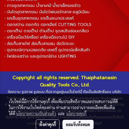
• กาวอุตสาหกรรม น้ำยาเคมี น้ำยาเช็ครอยร้าว
• บันไดอุตสาหกรรม บันไดไฟเบอร์กลาส-อลูมิเนียม
• รถเข็นอุตสาหกรรม รถเข็นอเนกประสงค์
• ดอกสว่าน ดอกกัด ดอกเจียร์ CUTTING TOOLS
• ดอกต๊าป ดายต๊าป ด้ามต๊าป ชุดสปริงซ่อมเกลียว
• เครื่องมือเวิร์คช็อป เครื่องมืองานไม้ DIY
• ล้อเก็บสายไฟ ล้อเก็บสายลม ล้อวัดระยะ
• อุปกรณ์ความปลอดภัย-เซฟตี้ อุปกรณ์แพ็คสินค้า
• ไฟส่องสว่าง และอุปกรณ์ช่าง LIGHTING
Copyright all rights reserved. Thaiphatanasin
Quality Tools Co., Ltd.
ข้อความ รูปภาพ รูปแบบ ที่ปรากฏอยู่บนเว็บไซต์นี้ ถือเป็นลิขสิทธิ์ของ บริษัท
ไทยพัฒนสิน ควอลิตี้ ทูลส์ จำกัด และเว็บไซต์ www.tpqtools-thailand.com
เว็บไซต์นี้มีการใช้งานคุกกี้ เพื่อเพิ่มประสิทธิภาพและประสบการณ์ที่ดี
ห้ามมิให้ผู้ใดกระทำซ้ำ ลอกเลียนแบบ ดาวน์โหลด หรือนำไปใช้ประโยชน์อื่นใดโดย
ในการใช้งานเว็บไซต์ของท่าน ท่านสามารถอ่านรายละเอียดเพิ่มเติม
ไม่ได้รับอนุญาตจากบริษัทฯ เป็นลายลักษณ์อักษร หากพบว่ามีการละเมิด นำ
ได้ที่
นโยบายความเป็นส่วนตัว
และ
นโยบายคุกกี้
ข้อความ หรือ รูปภาพต่างๆ ไปใช้ไม่ว่าส่วนใดส่วนหนึ่งหรือทั้งหมดของเว็บไซต์
ทางบริษัทฯ มีสิทธิ์ดำเนินการตามกฎหมายได้ทันที
ตั้งค่าคุกกี้
ยอมรับทั้งหมด