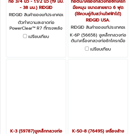
ท่อ 3/4 นิ้ว - 1.1/2 นิ้ว (19 มม.
ท่อตัน/เครื่องทลวงท่อซักโครก
- 38 มม.) RIDGID
มือหมุน ขนาดสายยาว 6 ฟุต
(ใช้ควบคู่กับสว่านไฟฟ้าได้)
RIDGID สินค้าของแท้ประเทศอเ
มริกา POWERCLEAR R7
RIDGID USA.
ตัวทำความสะอาดท่อ
RIDGID สินค้าของแท้ประเทศอเ
PowerClear™ R7 ที่ทรงพลัง
มริกา K-6P
ขนาดกะทัดรัดและใช้งานได้หลาก
K-6P (56658) งูเหล็กทลวงท่อ
เปรียบเทียบ
หลายรูปแบบ ช่วยทำความ
ตัน/เครื่องทลวงท่อซักโครกมือ
สะอาดสิ่งอุดตันในท่อ ฝักบัว
หมุน ขนาดสายยาว 6 ฟุต (ใช้
เปรียบเทียบ
หรืออ่างล้างมือได้อย่างง่ายดาย
ควบคู่กับสว่านไฟฟ้าได้) RIDGID
ตั้งแต่เส้นผ่าศูนย์กลาง 3/4 นิ้ว
USA.
ไปจนถึง 1 1/2 นิ้ว
K-3 (59787)งูเหล็กทลวงท่อ
K-50-8 (76495) เครื่องล้าง