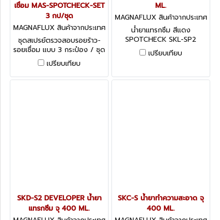
เชื่อม MAS-SPOTCHECK-SET
ML.
3 กป/ชุด
MAGNAFLUX สินค้าจากประเทศ
อเมริกา SKL-SP2
MAGNAFLUX สินค้าจากประเทศ
น้ำยาแทรกซึม สีแดง
อเมริกา MAS-SPOTCHECK-SE
SPOTCHECK SKL-SP2
ชุดสเปรย์ตรวจสอบรอยร้าว-
T
Solvent Removeable
รอยเชื่อม แบบ 3 กระป๋อง / ชุด
เปรียบเทียบ
Penetrant
ขนาดบรรจุ 400 ML.
เปรียบเทียบ
SKD-S2 DEVELOPER น้ำยา
SKC-S น้ำยาทำความสะอาด จุ
แทรกซึม จุ 400 ML.
400 ML.