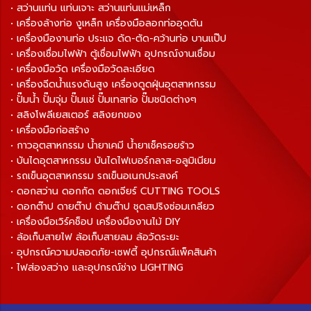
• สว่านแท่น แท่นเจาะ สว่านแท่นแม่เหล็ก
• เครื่องล้างท่อ งูเหล็ก เครื่องมือลอกท่ออุดตัน
• เครื่องมืองานท่อ ประแจ ดัด-ตัด-คว้านท่อ บานแป๊ป
• เครื่องเชื่อมไฟฟ้า ตู้เชื่อมไฟฟ้า อุปกรณ์งานเชื่อม
• เครื่องมือวัด เครื่องมือวัดละเอียด
• เครื่องฉีดน้ำแรงดันสูง เครื่องดูดฝุ่นอุตสาหกรรม
• ปั๊มน้ำ ปั๊มจุ่ม ปั๊มแช่ ปั๊มเทสท่อ ปั๊มชนิดต่างๆ
• สลิงโพลีเยสเตอร์ สลิงยกของ
• เครื่องมือก่อสร้าง
• กาวอุตสาหกรรม น้ำยาเคมี น้ำยาเช็ครอยร้าว
• บันไดอุตสาหกรรม บันไดไฟเบอร์กลาส-อลูมิเนียม
• รถเข็นอุตสาหกรรม รถเข็นอเนกประสงค์
• ดอกสว่าน ดอกกัด ดอกเจียร์ CUTTING TOOLS
• ดอกต๊าป ดายต๊าป ด้ามต๊าป ชุดสปริงซ่อมเกลียว
• เครื่องมือเวิร์คช็อป เครื่องมืองานไม้ DIY
• ล้อเก็บสายไฟ ล้อเก็บสายลม ล้อวัดระยะ
• อุปกรณ์ความปลอดภัย-เซฟตี้ อุปกรณ์แพ็คสินค้า
• ไฟส่องสว่าง และอุปกรณ์ช่าง LIGHTING