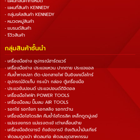
• แผนที่สินค้าทั้งหมด
• แผนที่สินค้า KENNEDY
• กลุ่มรหัสสินค้า KENNEDY
• หมวดหมู่สินค้า
• แบรนด์สินค้า
• รีวิวสินค้า
กลุ่มสินค้าชั้นนำ
• เครื่องมือช่าง อุปกรณ์ฮาร์ดแวร์
• เครื่องมือช่าง ประแจแหวน ปากตาย ประแจแอล
• คีมย้ำหางปลา ตัด-ปอกสายไฟ ปืนยิงเคเบิ้ลไทร์
• อุปกรณ์จัดเก็บ กระเป๋า กล่อง ตู้เครื่องมือ
• ประแจขันปอนด์ ประแจปอนด์ดิจิตอล
• เครื่องมือไฟฟ้า POWER TOOLS
• เครื่องมือลม ปั๊มลม AIR TOOLS
• รอกโซ่ รอกโยก รอกสลิง รอกกว้าน
• เครื่องมือไฮโดรลิค คีมย้ำไฮโดรลิค เหล็กดูดมู่เลย์
• แม่แรงยกรถ แม่แรงตะเข้ เต่าเคลื่อนย้าย
• เครื่องมืออัดจารบี ถังอัดจารบี ถังเติมน้ำมันเกียร์
• พัดลมดูดเป่า พัดลมท่อ พัดลมอุตสาหกรรม