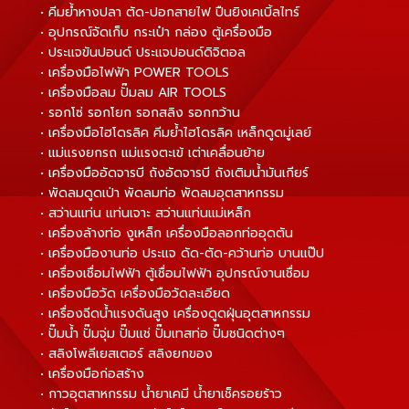
• คีมย้ำหางปลา ตัด-ปอกสายไฟ ปืนยิงเคเบิ้ลไทร์
• อุปกรณ์จัดเก็บ กระเป๋า กล่อง ตู้เครื่องมือ
• ประแจขันปอนด์ ประแจปอนด์ดิจิตอล
• เครื่องมือไฟฟ้า POWER TOOLS
• เครื่องมือลม ปั๊มลม AIR TOOLS
• รอกโซ่ รอกโยก รอกสลิง รอกกว้าน
• เครื่องมือไฮโดรลิค คีมย้ำไฮโดรลิค เหล็กดูดมู่เลย์
• แม่แรงยกรถ แม่แรงตะเข้ เต่าเคลื่อนย้าย
• เครื่องมืออัดจารบี ถังอัดจารบี ถังเติมน้ำมันเกียร์
• พัดลมดูดเป่า พัดลมท่อ พัดลมอุตสาหกรรม
• สว่านแท่น แท่นเจาะ สว่านแท่นแม่เหล็ก
• เครื่องล้างท่อ งูเหล็ก เครื่องมือลอกท่ออุดตัน
• เครื่องมืองานท่อ ประแจ ดัด-ตัด-คว้านท่อ บานแป๊ป
• เครื่องเชื่อมไฟฟ้า ตู้เชื่อมไฟฟ้า อุปกรณ์งานเชื่อม
• เครื่องมือวัด เครื่องมือวัดละเอียด
• เครื่องฉีดน้ำแรงดันสูง เครื่องดูดฝุ่นอุตสาหกรรม
• ปั๊มน้ำ ปั๊มจุ่ม ปั๊มแช่ ปั๊มเทสท่อ ปั๊มชนิดต่างๆ
• สลิงโพลีเยสเตอร์ สลิงยกของ
• เครื่องมือก่อสร้าง
• กาวอุตสาหกรรม น้ำยาเคมี น้ำยาเช็ครอยร้าว