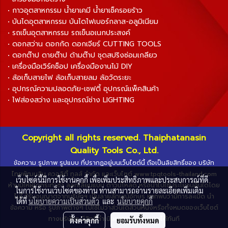
• กาวอุตสาหกรรม น้ำยาเคมี น้ำยาเช็ครอยร้าว
• บันไดอุตสาหกรรม บันไดไฟเบอร์กลาส-อลูมิเนียม
• รถเข็นอุตสาหกรรม รถเข็นอเนกประสงค์
• ดอกสว่าน ดอกกัด ดอกเจียร์ CUTTING TOOLS
• ดอกต๊าป ดายต๊าป ด้ามต๊าป ชุดสปริงซ่อมเกลียว
• เครื่องมือเวิร์คช็อป เครื่องมืองานไม้ DIY
• ล้อเก็บสายไฟ ล้อเก็บสายลม ล้อวัดระยะ
• อุปกรณ์ความปลอดภัย-เซฟตี้ อุปกรณ์แพ็คสินค้า
• ไฟส่องสว่าง และอุปกรณ์ช่าง LIGHTING
Copyright all rights reserved. Thaiphatanasin
Quality Tools Co., Ltd.
ข้อความ รูปภาพ รูปแบบ ที่ปรากฏอยู่บนเว็บไซต์นี้ ถือเป็นลิขสิทธิ์ของ บริษัท
ไทยพัฒนสิน ควอลิตี้ ทูลส์ จำกัด และเว็บไซต์ www.tpqtools-thailand.com
เว็บไซต์นี้มีการใช้งานคุกกี้ เพื่อเพิ่มประสิทธิภาพและประสบการณ์ที่ดี
ห้ามมิให้ผู้ใดกระทำซ้ำ ลอกเลียนแบบ ดาวน์โหลด หรือนำไปใช้ประโยชน์อื่นใดโดย
ในการใช้งานเว็บไซต์ของท่าน ท่านสามารถอ่านรายละเอียดเพิ่มเติม
ไม่ได้รับอนุญาตจากบริษัทฯ เป็นลายลักษณ์อักษร หากพบว่ามีการละเมิด นำ
ได้ที่
นโยบายความเป็นส่วนตัว
และ
นโยบายคุกกี้
ข้อความ หรือ รูปภาพต่างๆ ไปใช้ไม่ว่าส่วนใดส่วนหนึ่งหรือทั้งหมดของเว็บไซต์
ทางบริษัทฯ มีสิทธิ์ดำเนินการตามกฎหมายได้ทันที
ตั้งค่าคุกกี้
ยอมรับทั้งหมด