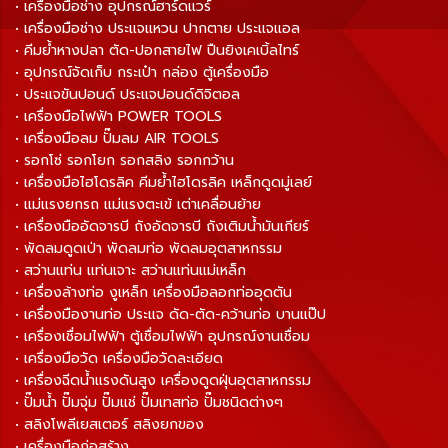
• เครื่องมือช่าง อุปกรณ์ฮาร์ดแวร์
• เครื่องมือช่าง ประแจแหวน ปากตาย ประแจแอล
• คีมย้ำหางปลา ตัด-ปอกสายไฟ ปืนยิงเคเบิ้ลไทร์
• อุปกรณ์จัดเก็บ กระเป๋า กล่อง ตู้เครื่องมือ
• ประแจขันปอนด์ ประแจปอนด์ดิจิตอล
• เครื่องมือไฟฟ้า POWER TOOLS
• เครื่องมือลม ปั๊มลม AIR TOOLS
• รอกโซ่ รอกโยก รอกสลิง รอกกว้าน
• เครื่องมือไฮโดรลิค คีมย้ำไฮโดรลิค เหล็กดูดมู่เลย์
• แม่แรงยกรถ แม่แรงตะเข้ เต่าเคลื่อนย้าย
• เครื่องมืออัดจารบี ถังอัดจารบี ถังเติมน้ำมันเกียร์
• พัดลมดูดเป่า พัดลมท่อ พัดลมอุตสาหกรรม
• สว่านแท่น แท่นเจาะ สว่านแท่นแม่เหล็ก
• เครื่องล้างท่อ งูเหล็ก เครื่องมือลอกท่ออุดตัน
• เครื่องมืองานท่อ ประแจ ดัด-ตัด-คว้านท่อ บานแป๊ป
• เครื่องเชื่อมไฟฟ้า ตู้เชื่อมไฟฟ้า อุปกรณ์งานเชื่อม
• เครื่องมือวัด เครื่องมือวัดละเอียด
• เครื่องฉีดน้ำแรงดันสูง เครื่องดูดฝุ่นอุตสาหกรรม
• ปั๊มน้ำ ปั๊มจุ่ม ปั๊มแช่ ปั๊มเทสท่อ ปั๊มชนิดต่างๆ
• สลิงโพลีเยสเตอร์ สลิงยกของ
• เครื่องมือก่อสร้าง