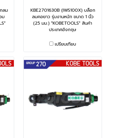
อกลม
KBE2701630B (IWS100X) บล็อก
่อม
ลมคอยาว รุ่นงานหนัก ขนาด 1 นิ้ว
LS"
(25 มม.) "KOBETOOLS" สินค้า
ประเทศอังกฤษ
เปรียบเทียบ