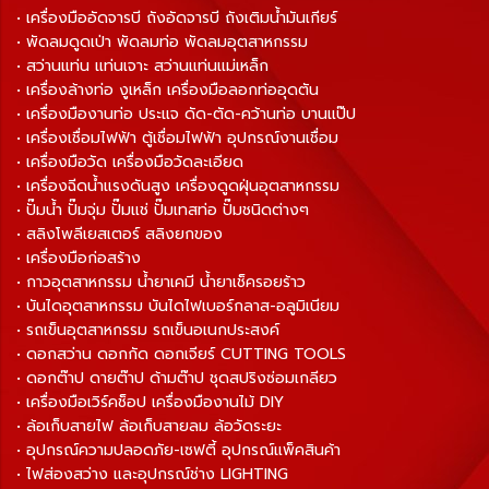
• เครื่องมืออัดจารบี ถังอัดจารบี ถังเติมน้ำมันเกียร์
• พัดลมดูดเป่า พัดลมท่อ พัดลมอุตสาหกรรม
• สว่านแท่น แท่นเจาะ สว่านแท่นแม่เหล็ก
• เครื่องล้างท่อ งูเหล็ก เครื่องมือลอกท่ออุดตัน
• เครื่องมืองานท่อ ประแจ ดัด-ตัด-คว้านท่อ บานแป๊ป
• เครื่องเชื่อมไฟฟ้า ตู้เชื่อมไฟฟ้า อุปกรณ์งานเชื่อม
• เครื่องมือวัด เครื่องมือวัดละเอียด
• เครื่องฉีดน้ำแรงดันสูง เครื่องดูดฝุ่นอุตสาหกรรม
• ปั๊มน้ำ ปั๊มจุ่ม ปั๊มแช่ ปั๊มเทสท่อ ปั๊มชนิดต่างๆ
• สลิงโพลีเยสเตอร์ สลิงยกของ
• เครื่องมือก่อสร้าง
• กาวอุตสาหกรรม น้ำยาเคมี น้ำยาเช็ครอยร้าว
• บันไดอุตสาหกรรม บันไดไฟเบอร์กลาส-อลูมิเนียม
• รถเข็นอุตสาหกรรม รถเข็นอเนกประสงค์
• ดอกสว่าน ดอกกัด ดอกเจียร์ CUTTING TOOLS
• ดอกต๊าป ดายต๊าป ด้ามต๊าป ชุดสปริงซ่อมเกลียว
• เครื่องมือเวิร์คช็อป เครื่องมืองานไม้ DIY
• ล้อเก็บสายไฟ ล้อเก็บสายลม ล้อวัดระยะ
• อุปกรณ์ความปลอดภัย-เซฟตี้ อุปกรณ์แพ็คสินค้า
• ไฟส่องสว่าง และอุปกรณ์ช่าง LIGHTING