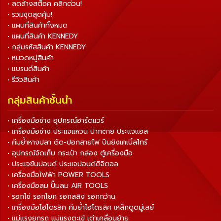
• ลดล้างสต็อค คลิกด่วน!
• รวมชุดสุดคุ้ม!
• แผนที่สินค้าทั้งหมด
• แผนที่สินค้า KENNEDY
• กลุ่มรหัสสินค้า KENNEDY
• หมวดหมู่สินค้า
• แบรนด์สินค้า
• รีวิวสินค้า
กลุ่มสินค้าชั้นนำ
• เครื่องมือช่าง อุปกรณ์ฮาร์ดแวร์
• เครื่องมือช่าง ประแจแหวน ปากตาย ประแจแอล
• คีมย้ำหางปลา ตัด-ปอกสายไฟ ปืนยิงเคเบิ้ลไทร์
• อุปกรณ์จัดเก็บ กระเป๋า กล่อง ตู้เครื่องมือ
• ประแจขันปอนด์ ประแจปอนด์ดิจิตอล
• เครื่องมือไฟฟ้า POWER TOOLS
• เครื่องมือลม ปั๊มลม AIR TOOLS
• รอกโซ่ รอกโยก รอกสลิง รอกกว้าน
• เครื่องมือไฮโดรลิค คีมย้ำไฮโดรลิค เหล็กดูดมู่เลย์
• แม่แรงยกรถ แม่แรงตะเข้ เต่าเคลื่อนย้าย