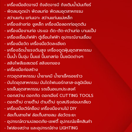
• เครื่องมืออัดจารบี ถังอัดจารบี ถังเติมน้ำมันเกียร์
• พัดลมดูดเป่า พัดลมท่อ พัดลมอุตสาหกรรม
• สว่านแท่น แท่นเจาะ สว่านแท่นแม่เหล็ก
• เครื่องล้างท่อ งูเหล็ก เครื่องมือลอกท่ออุดตัน
• เครื่องมืองานท่อ ประแจ ดัด-ตัด-คว้านท่อ บานแป๊ป
• เครื่องเชื่อมไฟฟ้า ตู้เชื่อมไฟฟ้า อุปกรณ์งานเชื่อม
• เครื่องมือวัด เครื่องมือวัดละเอียด
• เครื่องฉีดน้ำแรงดันสูง เครื่องดูดฝุ่นอุตสาหกรรม
• ปั๊มน้ำ ปั๊มจุ่ม ปั๊มแช่ ปั๊มเทสท่อ ปั๊มชนิดต่างๆ
• สลิงโพลีเยสเตอร์ สลิงยกของ
• เครื่องมือก่อสร้าง
• กาวอุตสาหกรรม น้ำยาเคมี น้ำยาเช็ครอยร้าว
• บันไดอุตสาหกรรม บันไดไฟเบอร์กลาส-อลูมิเนียม
• รถเข็นอุตสาหกรรม รถเข็นอเนกประสงค์
• ดอกสว่าน ดอกกัด ดอกเจียร์ CUTTING TOOLS
• ดอกต๊าป ดายต๊าป ด้ามต๊าป ชุดสปริงซ่อมเกลียว
• เครื่องมือเวิร์คช็อป เครื่องมืองานไม้ DIY
• ล้อเก็บสายไฟ ล้อเก็บสายลม ล้อวัดระยะ
• อุปกรณ์ความปลอดภัย-เซฟตี้ อุปกรณ์แพ็คสินค้า
• ไฟส่องสว่าง และอุปกรณ์ช่าง LIGHTING