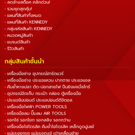
• ลดล้างสต็อค คลิกด่วน!
• รวมชุดสุดคุ้ม!
• แผนที่สินค้าทั้งหมด
• แผนที่สินค้า KENNEDY
• กลุ่มรหัสสินค้า KENNEDY
• หมวดหมู่สินค้า
• แบรนด์สินค้า
• รีวิวสินค้า
กลุ่มสินค้าชั้นนำ
• เครื่องมือช่าง อุปกรณ์ฮาร์ดแวร์
• เครื่องมือช่าง ประแจแหวน ปากตาย ประแจแอล
• คีมย้ำหางปลา ตัด-ปอกสายไฟ ปืนยิงเคเบิ้ลไทร์
• อุปกรณ์จัดเก็บ กระเป๋า กล่อง ตู้เครื่องมือ
• ประแจขันปอนด์ ประแจปอนด์ดิจิตอล
• เครื่องมือไฟฟ้า POWER TOOLS
• เครื่องมือลม ปั๊มลม AIR TOOLS
• รอกโซ่ รอกโยก รอกสลิง รอกกว้าน
• เครื่องมือไฮโดรลิค คีมย้ำไฮโดรลิค เหล็กดูดมู่เลย์
• แม่แรงยกรถ แม่แรงตะเข้ เต่าเคลื่อนย้าย