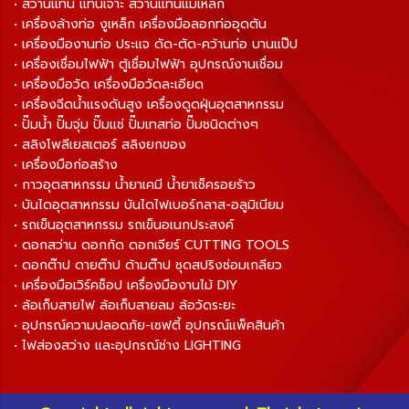
• สว่านแท่น แท่นเจาะ สว่านแท่นแม่เหล็ก
• เครื่องล้างท่อ งูเหล็ก เครื่องมือลอกท่ออุดตัน
• เครื่องมืองานท่อ ประแจ ดัด-ตัด-คว้านท่อ บานแป๊ป
• เครื่องเชื่อมไฟฟ้า ตู้เชื่อมไฟฟ้า อุปกรณ์งานเชื่อม
• เครื่องมือวัด เครื่องมือวัดละเอียด
• เครื่องฉีดน้ำแรงดันสูง เครื่องดูดฝุ่นอุตสาหกรรม
• ปั๊มน้ำ ปั๊มจุ่ม ปั๊มแช่ ปั๊มเทสท่อ ปั๊มชนิดต่างๆ
• สลิงโพลีเยสเตอร์ สลิงยกของ
• เครื่องมือก่อสร้าง
• กาวอุตสาหกรรม น้ำยาเคมี น้ำยาเช็ครอยร้าว
• บันไดอุตสาหกรรม บันไดไฟเบอร์กลาส-อลูมิเนียม
• รถเข็นอุตสาหกรรม รถเข็นอเนกประสงค์
• ดอกสว่าน ดอกกัด ดอกเจียร์ CUTTING TOOLS
• ดอกต๊าป ดายต๊าป ด้ามต๊าป ชุดสปริงซ่อมเกลียว
• เครื่องมือเวิร์คช็อป เครื่องมืองานไม้ DIY
• ล้อเก็บสายไฟ ล้อเก็บสายลม ล้อวัดระยะ
• อุปกรณ์ความปลอดภัย-เซฟตี้ อุปกรณ์แพ็คสินค้า
• ไฟส่องสว่าง และอุปกรณ์ช่าง LIGHTING