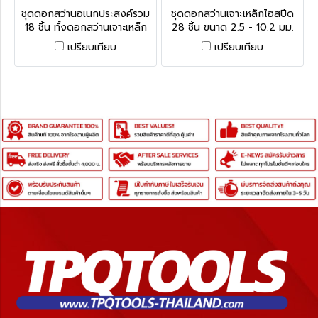
กฤษ-1
กฤษ SEN-025-9960K
ชุดดอกสว่านอเนกประสงค์รวม
ชุดดอกสว่านเจาะเหล็กไฮสปีด
18 ชิ้น ทั้งดอกสว่านเจาะเหล็ก
28 ชิ้น ขนาด 2.5 - 10.2 มม.
ไม้ พลาสติก เซรามิก ท่อ ในชุด
และดอกต๊าปมิลขนาด M3 -
เปรียบเทียบ
เปรียบเทียบ
เดียว Multi-Purpose 'Dial-A-
M12 HSS Tap & Drill Sets
Drill' Set - 18 Piece