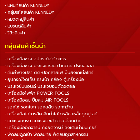
• แผนที่สินค้า KENNEDY
• กลุ่มรหัสสินค้า KENNEDY
• หมวดหมู่สินค้า
• แบรนด์สินค้า
• รีวิวสินค้า
กลุ่มสินค้าชั้นนำ
• เครื่องมือช่าง อุปกรณ์ฮาร์ดแวร์
• เครื่องมือช่าง ประแจแหวน ปากตาย ประแจแอล
• คีมย้ำหางปลา ตัด-ปอกสายไฟ ปืนยิงเคเบิ้ลไทร์
• อุปกรณ์จัดเก็บ กระเป๋า กล่อง ตู้เครื่องมือ
• ประแจขันปอนด์ ประแจปอนด์ดิจิตอล
• เครื่องมือไฟฟ้า POWER TOOLS
• เครื่องมือลม ปั๊มลม AIR TOOLS
• รอกโซ่ รอกโยก รอกสลิง รอกกว้าน
• เครื่องมือไฮโดรลิค คีมย้ำไฮโดรลิค เหล็กดูดมู่เลย์
• แม่แรงยกรถ แม่แรงตะเข้ เต่าเคลื่อนย้าย
• เครื่องมืออัดจารบี ถังอัดจารบี ถังเติมน้ำมันเกียร์
• พัดลมดูดเป่า พัดลมท่อ พัดลมอุตสาหกรรม