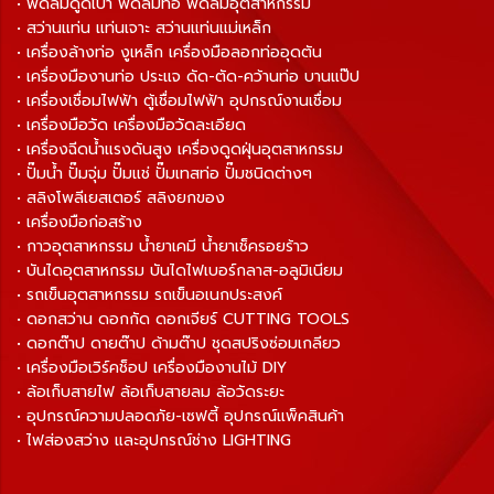
• พัดลมดูดเป่า พัดลมท่อ พัดลมอุตสาหกรรม
• สว่านแท่น แท่นเจาะ สว่านแท่นแม่เหล็ก
• เครื่องล้างท่อ งูเหล็ก เครื่องมือลอกท่ออุดตัน
• เครื่องมืองานท่อ ประแจ ดัด-ตัด-คว้านท่อ บานแป๊ป
• เครื่องเชื่อมไฟฟ้า ตู้เชื่อมไฟฟ้า อุปกรณ์งานเชื่อม
• เครื่องมือวัด เครื่องมือวัดละเอียด
• เครื่องฉีดน้ำแรงดันสูง เครื่องดูดฝุ่นอุตสาหกรรม
• ปั๊มน้ำ ปั๊มจุ่ม ปั๊มแช่ ปั๊มเทสท่อ ปั๊มชนิดต่างๆ
• สลิงโพลีเยสเตอร์ สลิงยกของ
• เครื่องมือก่อสร้าง
• กาวอุตสาหกรรม น้ำยาเคมี น้ำยาเช็ครอยร้าว
• บันไดอุตสาหกรรม บันไดไฟเบอร์กลาส-อลูมิเนียม
• รถเข็นอุตสาหกรรม รถเข็นอเนกประสงค์
• ดอกสว่าน ดอกกัด ดอกเจียร์ CUTTING TOOLS
• ดอกต๊าป ดายต๊าป ด้ามต๊าป ชุดสปริงซ่อมเกลียว
• เครื่องมือเวิร์คช็อป เครื่องมืองานไม้ DIY
• ล้อเก็บสายไฟ ล้อเก็บสายลม ล้อวัดระยะ
• อุปกรณ์ความปลอดภัย-เซฟตี้ อุปกรณ์แพ็คสินค้า
• ไฟส่องสว่าง และอุปกรณ์ช่าง LIGHTING