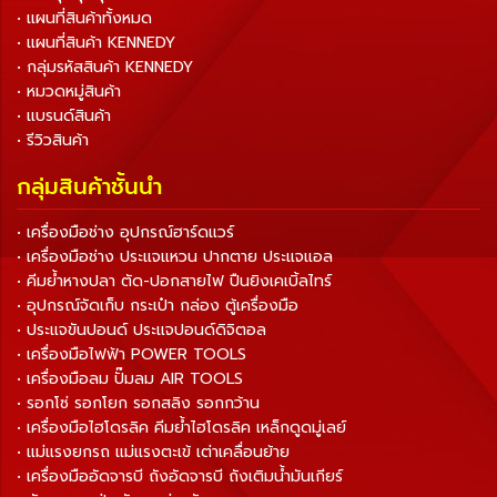
• แผนที่สินค้าทั้งหมด
• แผนที่สินค้า KENNEDY
• กลุ่มรหัสสินค้า KENNEDY
• หมวดหมู่สินค้า
• แบรนด์สินค้า
• รีวิวสินค้า
กลุ่มสินค้าชั้นนำ
• เครื่องมือช่าง อุปกรณ์ฮาร์ดแวร์
• เครื่องมือช่าง ประแจแหวน ปากตาย ประแจแอล
• คีมย้ำหางปลา ตัด-ปอกสายไฟ ปืนยิงเคเบิ้ลไทร์
• อุปกรณ์จัดเก็บ กระเป๋า กล่อง ตู้เครื่องมือ
• ประแจขันปอนด์ ประแจปอนด์ดิจิตอล
• เครื่องมือไฟฟ้า POWER TOOLS
• เครื่องมือลม ปั๊มลม AIR TOOLS
• รอกโซ่ รอกโยก รอกสลิง รอกกว้าน
• เครื่องมือไฮโดรลิค คีมย้ำไฮโดรลิค เหล็กดูดมู่เลย์
• แม่แรงยกรถ แม่แรงตะเข้ เต่าเคลื่อนย้าย
• เครื่องมืออัดจารบี ถังอัดจารบี ถังเติมน้ำมันเกียร์