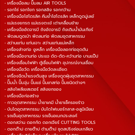
• เครื่องมือลม ปั๊มลม AIR TOOLS
• รอกโซ่ รอกโยก รอกสลิง รอกกว้าน
• เครื่องมือไฮโดรลิค คีมย้ำไฮโดรลิค เหล็กดูดมู่เลย์
• แม่แรงยกรถ แม่แรงตะเข้ เต่าเคลื่อนย้าย
• เครื่องมืออัดจารบี ถังอัดจารบี ถังเติมน้ำมันเกียร์
• พัดลมดูดเป่า พัดลมท่อ พัดลมอุตสาหกรรม
• สว่านแท่น แท่นเจาะ สว่านแท่นแม่เหล็ก
• เครื่องล้างท่อ งูเหล็ก เครื่องมือลอกท่ออุดตัน
• เครื่องมืองานท่อ ประแจ ดัด-ตัด-คว้านท่อ บานแป๊ป
• เครื่องเชื่อมไฟฟ้า ตู้เชื่อมไฟฟ้า อุปกรณ์งานเชื่อม
• เครื่องมือวัด เครื่องมือวัดละเอียด
• เครื่องฉีดน้ำแรงดันสูง เครื่องดูดฝุ่นอุตสาหกรรม
• ปั๊มน้ำ ปั๊มจุ่ม ปั๊มแช่ ปั๊มเทสท่อ ปั๊มชนิดต่างๆ
• สลิงโพลีเยสเตอร์ สลิงยกของ
• เครื่องมือก่อสร้าง
• กาวอุตสาหกรรม น้ำยาเคมี น้ำยาเช็ครอยร้าว
• บันไดอุตสาหกรรม บันไดไฟเบอร์กลาส-อลูมิเนียม
• รถเข็นอุตสาหกรรม รถเข็นอเนกประสงค์
• ดอกสว่าน ดอกกัด ดอกเจียร์ CUTTING TOOLS
• ดอกต๊าป ดายต๊าป ด้ามต๊าป ชุดสปริงซ่อมเกลียว