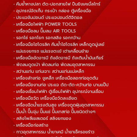
• คีมย้ำหางปลา ตัด-ปอกสายไฟ ปืนยิงเคเบิ้ลไทร์
• อุปกรณ์จัดเก็บ กระเป๋า กล่อง ตู้เครื่องมือ
• ประแจขันปอนด์ ประแจปอนด์ดิจิตอล
• เครื่องมือไฟฟ้า POWER TOOLS
• เครื่องมือลม ปั๊มลม AIR TOOLS
• รอกโซ่ รอกโยก รอกสลิง รอกกว้าน
• เครื่องมือไฮโดรลิค คีมย้ำไฮโดรลิค เหล็กดูดมู่เลย์
• แม่แรงยกรถ แม่แรงตะเข้ เต่าเคลื่อนย้าย
• เครื่องมืออัดจารบี ถังอัดจารบี ถังเติมน้ำมันเกียร์
• พัดลมดูดเป่า พัดลมท่อ พัดลมอุตสาหกรรม
• สว่านแท่น แท่นเจาะ สว่านแท่นแม่เหล็ก
• เครื่องล้างท่อ งูเหล็ก เครื่องมือลอกท่ออุดตัน
• เครื่องมืองานท่อ ประแจ ดัด-ตัด-คว้านท่อ บานแป๊ป
• เครื่องเชื่อมไฟฟ้า ตู้เชื่อมไฟฟ้า อุปกรณ์งานเชื่อม
• เครื่องมือวัด เครื่องมือวัดละเอียด
• เครื่องฉีดน้ำแรงดันสูง เครื่องดูดฝุ่นอุตสาหกรรม
• ปั๊มน้ำ ปั๊มจุ่ม ปั๊มแช่ ปั๊มเทสท่อ ปั๊มชนิดต่างๆ
• สลิงโพลีเยสเตอร์ สลิงยกของ
• เครื่องมือก่อสร้าง
• กาวอุตสาหกรรม น้ำยาเคมี น้ำยาเช็ครอยร้าว