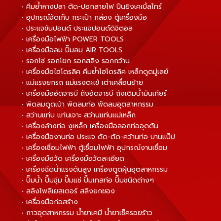
• คีมย้ำหางปลา ตัด-ปอกสายไฟ ปืนยิงเคเบิ้ลไทร์
• อุปกรณ์จัดเก็บ กระเป๋า กล่อง ตู้เครื่องมือ
• ประแจขันปอนด์ ประแจปอนด์ดิจิตอล
• เครื่องมือไฟฟ้า POWER TOOLS
• เครื่องมือลม ปั๊มลม AIR TOOLS
• รอกโซ่ รอกโยก รอกสลิง รอกกว้าน
• เครื่องมือไฮโดรลิค คีมย้ำไฮโดรลิค เหล็กดูดมู่เลย์
• แม่แรงยกรถ แม่แรงตะเข้ เต่าเคลื่อนย้าย
• เครื่องมืออัดจารบี ถังอัดจารบี ถังเติมน้ำมันเกียร์
• พัดลมดูดเป่า พัดลมท่อ พัดลมอุตสาหกรรม
• สว่านแท่น แท่นเจาะ สว่านแท่นแม่เหล็ก
• เครื่องล้างท่อ งูเหล็ก เครื่องมือลอกท่ออุดตัน
• เครื่องมืองานท่อ ประแจ ดัด-ตัด-คว้านท่อ บานแป๊ป
• เครื่องเชื่อมไฟฟ้า ตู้เชื่อมไฟฟ้า อุปกรณ์งานเชื่อม
• เครื่องมือวัด เครื่องมือวัดละเอียด
• เครื่องฉีดน้ำแรงดันสูง เครื่องดูดฝุ่นอุตสาหกรรม
• ปั๊มน้ำ ปั๊มจุ่ม ปั๊มแช่ ปั๊มเทสท่อ ปั๊มชนิดต่างๆ
• สลิงโพลีเยสเตอร์ สลิงยกของ
• เครื่องมือก่อสร้าง
• กาวอุตสาหกรรม น้ำยาเคมี น้ำยาเช็ครอยร้าว