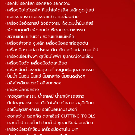
• รอกโซ่ รอกโยก รอกสลิง รอกกว้าน
• เครื่องมือไฮโดรลิค คีมย้ำไฮโดรลิค เหล็กดูดมู่เลย์
• แม่แรงยกรถ แม่แรงตะเข้ เต่าเคลื่อนย้าย
• เครื่องมืออัดจารบี ถังอัดจารบี ถังเติมน้ำมันเกียร์
• พัดลมดูดเป่า พัดลมท่อ พัดลมอุตสาหกรรม
• สว่านแท่น แท่นเจาะ สว่านแท่นแม่เหล็ก
• เครื่องล้างท่อ งูเหล็ก เครื่องมือลอกท่ออุดตัน
• เครื่องมืองานท่อ ประแจ ดัด-ตัด-คว้านท่อ บานแป๊ป
• เครื่องเชื่อมไฟฟ้า ตู้เชื่อมไฟฟ้า อุปกรณ์งานเชื่อม
• เครื่องมือวัด เครื่องมือวัดละเอียด
• เครื่องฉีดน้ำแรงดันสูง เครื่องดูดฝุ่นอุตสาหกรรม
• ปั๊มน้ำ ปั๊มจุ่ม ปั๊มแช่ ปั๊มเทสท่อ ปั๊มชนิดต่างๆ
• สลิงโพลีเยสเตอร์ สลิงยกของ
• เครื่องมือก่อสร้าง
• กาวอุตสาหกรรม น้ำยาเคมี น้ำยาเช็ครอยร้าว
• บันไดอุตสาหกรรม บันไดไฟเบอร์กลาส-อลูมิเนียม
• รถเข็นอุตสาหกรรม รถเข็นอเนกประสงค์
• ดอกสว่าน ดอกกัด ดอกเจียร์ CUTTING TOOLS
• ดอกต๊าป ดายต๊าป ด้ามต๊าป ชุดสปริงซ่อมเกลียว
• เครื่องมือเวิร์คช็อป เครื่องมืองานไม้ DIY