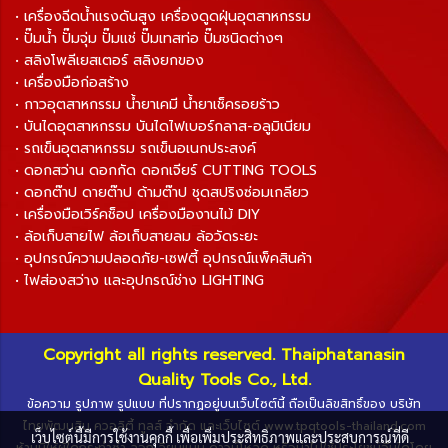
• เครื่องฉีดน้ำแรงดันสูง เครื่องดูดฝุ่นอุตสาหกรรม
• ปั๊มน้ำ ปั๊มจุ่ม ปั๊มแช่ ปั๊มเทสท่อ ปั๊มชนิดต่างๆ
• สลิงโพลีเยสเตอร์ สลิงยกของ
• เครื่องมือก่อสร้าง
• กาวอุตสาหกรรม น้ำยาเคมี น้ำยาเช็ครอยร้าว
• บันไดอุตสาหกรรม บันไดไฟเบอร์กลาส-อลูมิเนียม
• รถเข็นอุตสาหกรรม รถเข็นอเนกประสงค์
• ดอกสว่าน ดอกกัด ดอกเจียร์ CUTTING TOOLS
• ดอกต๊าป ดายต๊าป ด้ามต๊าป ชุดสปริงซ่อมเกลียว
• เครื่องมือเวิร์คช็อป เครื่องมืองานไม้ DIY
• ล้อเก็บสายไฟ ล้อเก็บสายลม ล้อวัดระยะ
• อุปกรณ์ความปลอดภัย-เซฟตี้ อุปกรณ์แพ็คสินค้า
• ไฟส่องสว่าง และอุปกรณ์ช่าง LIGHTING
Copyright all rights reserved. Thaiphatanasin
Quality Tools Co., Ltd.
ข้อความ รูปภาพ รูปแบบ ที่ปรากฏอยู่บนเว็บไซต์นี้ ถือเป็นลิขสิทธิ์ของ บริษัท
ไทยพัฒนสิน ควอลิตี้ ทูลส์ จำกัด และเว็บไซต์ www.tpqtools-thailand.com
เว็บไซต์นี้มีการใช้งานคุกกี้ เพื่อเพิ่มประสิทธิภาพและประสบการณ์ที่ดี