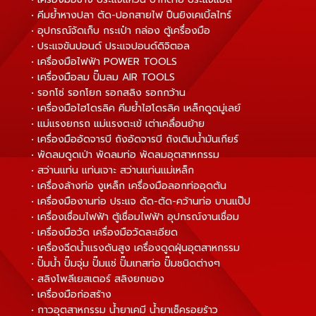
• คีมย้ำหางปลา ตัด-ปอกสายไฟ ปืนยิงเคเบิ้ลไทร์
• อุปกรณ์จัดเก็บ กระเป๋า กล่อง ตู้เครื่องมือ
• ประแจขันปอนด์ ประแจปอนด์ดิจิตอล
• เครื่องมือไฟฟ้า POWER TOOLS
• เครื่องมือลม ปั๊มลม AIR TOOLS
• รอกโซ่ รอกโยก รอกสลิง รอกกว้าน
• เครื่องมือไฮโดรลิค คีมย้ำไฮโดรลิค เหล็กดูดมู่เลย์
• แม่แรงยกรถ แม่แรงตะเข้ เต่าเคลื่อนย้าย
• เครื่องมืออัดจารบี ถังอัดจารบี ถังเติมน้ำมันเกียร์
• พัดลมดูดเป่า พัดลมท่อ พัดลมอุตสาหกรรม
• สว่านแท่น แท่นเจาะ สว่านแท่นแม่เหล็ก
• เครื่องล้างท่อ งูเหล็ก เครื่องมือลอกท่ออุดตัน
• เครื่องมืองานท่อ ประแจ ดัด-ตัด-คว้านท่อ บานแป๊ป
• เครื่องเชื่อมไฟฟ้า ตู้เชื่อมไฟฟ้า อุปกรณ์งานเชื่อม
• เครื่องมือวัด เครื่องมือวัดละเอียด
• เครื่องฉีดน้ำแรงดันสูง เครื่องดูดฝุ่นอุตสาหกรรม
• ปั๊มน้ำ ปั๊มจุ่ม ปั๊มแช่ ปั๊มเทสท่อ ปั๊มชนิดต่างๆ
• สลิงโพลีเยสเตอร์ สลิงยกของ
• เครื่องมือก่อสร้าง
• กาวอุตสาหกรรม น้ำยาเคมี น้ำยาเช็ครอยร้าว