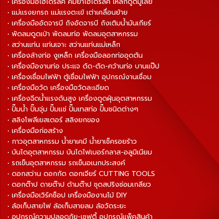
• เครื่องมือไฮโดรลิค คีมย้ำไฮโดรลิค เหล็กดูดมู่เลย์
• แม่แรงยกรถ แม่แรงตะเข้ เต่าเคลื่อนย้าย
• เครื่องมืออัดจารบี ถังอัดจารบี ถังเติมน้ำมันเกียร์
• พัดลมดูดเป่า พัดลมท่อ พัดลมอุตสาหกรรม
• สว่านแท่น แท่นเจาะ สว่านแท่นแม่เหล็ก
• เครื่องล้างท่อ งูเหล็ก เครื่องมือลอกท่ออุดตัน
• เครื่องมืองานท่อ ประแจ ดัด-ตัด-คว้านท่อ บานแป๊ป
• เครื่องเชื่อมไฟฟ้า ตู้เชื่อมไฟฟ้า อุปกรณ์งานเชื่อม
• เครื่องมือวัด เครื่องมือวัดละเอียด
• เครื่องฉีดน้ำแรงดันสูง เครื่องดูดฝุ่นอุตสาหกรรม
• ปั๊มน้ำ ปั๊มจุ่ม ปั๊มแช่ ปั๊มเทสท่อ ปั๊มชนิดต่างๆ
• สลิงโพลีเยสเตอร์ สลิงยกของ
• เครื่องมือก่อสร้าง
• กาวอุตสาหกรรม น้ำยาเคมี น้ำยาเช็ครอยร้าว
• บันไดอุตสาหกรรม บันไดไฟเบอร์กลาส-อลูมิเนียม
• รถเข็นอุตสาหกรรม รถเข็นอเนกประสงค์
• ดอกสว่าน ดอกกัด ดอกเจียร์ CUTTING TOOLS
• ดอกต๊าป ดายต๊าป ด้ามต๊าป ชุดสปริงซ่อมเกลียว
• เครื่องมือเวิร์คช็อป เครื่องมืองานไม้ DIY
• ล้อเก็บสายไฟ ล้อเก็บสายลม ล้อวัดระยะ
• อุปกรณ์ความปลอดภัย-เซฟตี้ อุปกรณ์แพ็คสินค้า