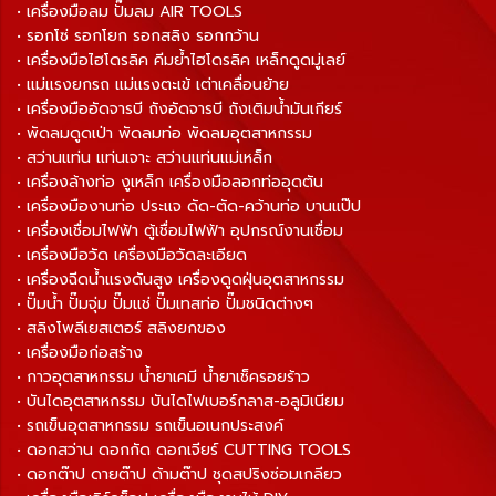
• เครื่องมือลม ปั๊มลม AIR TOOLS
• รอกโซ่ รอกโยก รอกสลิง รอกกว้าน
• เครื่องมือไฮโดรลิค คีมย้ำไฮโดรลิค เหล็กดูดมู่เลย์
• แม่แรงยกรถ แม่แรงตะเข้ เต่าเคลื่อนย้าย
• เครื่องมืออัดจารบี ถังอัดจารบี ถังเติมน้ำมันเกียร์
• พัดลมดูดเป่า พัดลมท่อ พัดลมอุตสาหกรรม
• สว่านแท่น แท่นเจาะ สว่านแท่นแม่เหล็ก
• เครื่องล้างท่อ งูเหล็ก เครื่องมือลอกท่ออุดตัน
• เครื่องมืองานท่อ ประแจ ดัด-ตัด-คว้านท่อ บานแป๊ป
• เครื่องเชื่อมไฟฟ้า ตู้เชื่อมไฟฟ้า อุปกรณ์งานเชื่อม
• เครื่องมือวัด เครื่องมือวัดละเอียด
• เครื่องฉีดน้ำแรงดันสูง เครื่องดูดฝุ่นอุตสาหกรรม
• ปั๊มน้ำ ปั๊มจุ่ม ปั๊มแช่ ปั๊มเทสท่อ ปั๊มชนิดต่างๆ
• สลิงโพลีเยสเตอร์ สลิงยกของ
• เครื่องมือก่อสร้าง
• กาวอุตสาหกรรม น้ำยาเคมี น้ำยาเช็ครอยร้าว
• บันไดอุตสาหกรรม บันไดไฟเบอร์กลาส-อลูมิเนียม
• รถเข็นอุตสาหกรรม รถเข็นอเนกประสงค์
• ดอกสว่าน ดอกกัด ดอกเจียร์ CUTTING TOOLS
• ดอกต๊าป ดายต๊าป ด้ามต๊าป ชุดสปริงซ่อมเกลียว