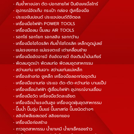
• คีมย้ำหางปลา ตัด-ปอกสายไฟ ปืนยิงเคเบิ้ลไทร์
• อุปกรณ์จัดเก็บ กระเป๋า กล่อง ตู้เครื่องมือ
• ประแจขันปอนด์ ประแจปอนด์ดิจิตอล
• เครื่องมือไฟฟ้า POWER TOOLS
• เครื่องมือลม ปั๊มลม AIR TOOLS
• รอกโซ่ รอกโยก รอกสลิง รอกกว้าน
• เครื่องมือไฮโดรลิค คีมย้ำไฮโดรลิค เหล็กดูดมู่เลย์
• แม่แรงยกรถ แม่แรงตะเข้ เต่าเคลื่อนย้าย
• เครื่องมืออัดจารบี ถังอัดจารบี ถังเติมน้ำมันเกียร์
• พัดลมดูดเป่า พัดลมท่อ พัดลมอุตสาหกรรม
• สว่านแท่น แท่นเจาะ สว่านแท่นแม่เหล็ก
• เครื่องล้างท่อ งูเหล็ก เครื่องมือลอกท่ออุดตัน
• เครื่องมืองานท่อ ประแจ ดัด-ตัด-คว้านท่อ บานแป๊ป
• เครื่องเชื่อมไฟฟ้า ตู้เชื่อมไฟฟ้า อุปกรณ์งานเชื่อม
• เครื่องมือวัด เครื่องมือวัดละเอียด
• เครื่องฉีดน้ำแรงดันสูง เครื่องดูดฝุ่นอุตสาหกรรม
• ปั๊มน้ำ ปั๊มจุ่ม ปั๊มแช่ ปั๊มเทสท่อ ปั๊มชนิดต่างๆ
• สลิงโพลีเยสเตอร์ สลิงยกของ
• เครื่องมือก่อสร้าง
• กาวอุตสาหกรรม น้ำยาเคมี น้ำยาเช็ครอยร้าว