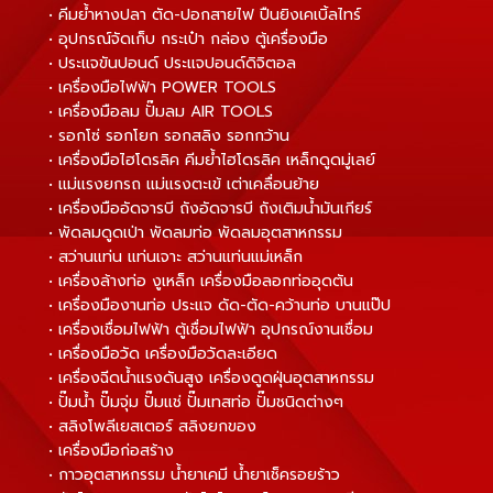
• คีมย้ำหางปลา ตัด-ปอกสายไฟ ปืนยิงเคเบิ้ลไทร์
• อุปกรณ์จัดเก็บ กระเป๋า กล่อง ตู้เครื่องมือ
• ประแจขันปอนด์ ประแจปอนด์ดิจิตอล
• เครื่องมือไฟฟ้า POWER TOOLS
• เครื่องมือลม ปั๊มลม AIR TOOLS
• รอกโซ่ รอกโยก รอกสลิง รอกกว้าน
• เครื่องมือไฮโดรลิค คีมย้ำไฮโดรลิค เหล็กดูดมู่เลย์
• แม่แรงยกรถ แม่แรงตะเข้ เต่าเคลื่อนย้าย
• เครื่องมืออัดจารบี ถังอัดจารบี ถังเติมน้ำมันเกียร์
• พัดลมดูดเป่า พัดลมท่อ พัดลมอุตสาหกรรม
• สว่านแท่น แท่นเจาะ สว่านแท่นแม่เหล็ก
• เครื่องล้างท่อ งูเหล็ก เครื่องมือลอกท่ออุดตัน
• เครื่องมืองานท่อ ประแจ ดัด-ตัด-คว้านท่อ บานแป๊ป
• เครื่องเชื่อมไฟฟ้า ตู้เชื่อมไฟฟ้า อุปกรณ์งานเชื่อม
• เครื่องมือวัด เครื่องมือวัดละเอียด
• เครื่องฉีดน้ำแรงดันสูง เครื่องดูดฝุ่นอุตสาหกรรม
• ปั๊มน้ำ ปั๊มจุ่ม ปั๊มแช่ ปั๊มเทสท่อ ปั๊มชนิดต่างๆ
• สลิงโพลีเยสเตอร์ สลิงยกของ
• เครื่องมือก่อสร้าง
• กาวอุตสาหกรรม น้ำยาเคมี น้ำยาเช็ครอยร้าว